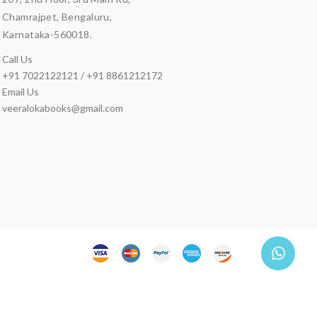
Chamrajpet, Bengaluru,
Karnataka-560018.
Call Us
+91 7022122121 / +91 8861212172
Email Us
veeralokabooks@gmail.com