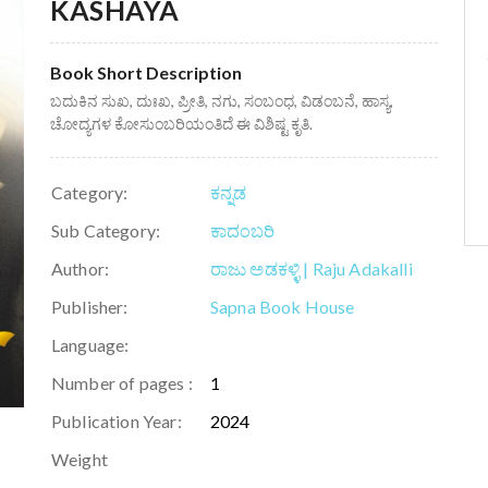
KASHAYA
Book Short Description
ಬದುಕಿನ ಸುಖ, ದುಃಖ, ಪ್ರೀತಿ, ನಗು, ಸಂಬಂಧ, ವಿಡಂಬನೆ, ಹಾಸ್ಯ,
ಚೋದ್ಯಗಳ ಕೋಸುಂಬರಿಯಂತಿದೆ ಈ ವಿಶಿಷ್ಟ ಕೃತಿ.
Category:
ಕನ್ನಡ
Sub Category:
ಕಾದಂಬರಿ
Author:
ರಾಜು ಅಡಕಳ್ಳಿ | Raju Adakalli
Publisher:
Sapna Book House
Language:
Number of pages :
1
Publication Year:
2024
Weight