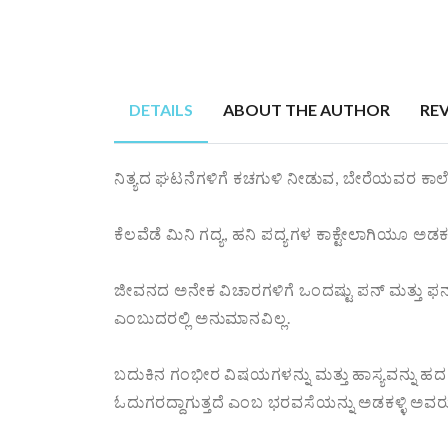
DETAILS
ABOUT THE AUTHOR
RE
ನಿತ್ಯದ ಘಟನೆಗಳಿಗೆ ಕಚಗುಳಿ ನೀಡುವ, ಬೇರೆಯವರ ಕಾಲೆ
ಕೆಲವೆಡೆ ಮಿನಿ ಗದ್ಯ, ಹನಿ ಪದ್ಯಗಳ ಕಾಕ್ಟೇಲಾಗಿಯೂ ಅಡಕ
ಜೀವನದ ಅನೇಕ ವಿಚಾರಗಳಿಗೆ ಒಂದಷ್ಟು ಪನ್ ಮತ್ತು ಫನ್
ಎಂಬುದರಲ್ಲಿ ಅನುಮಾನವಿಲ್ಲ.
ಬದುಕಿನ ಗಂಭೀರ ವಿಷಯಗಳನ್ನು ಮತ್ತು ಹಾಸ್ಯವನ್ನು ಹ
ಓದುಗರದ್ದಾಗುತ್ತದೆ ಎಂಬ ಭರವಸೆಯನ್ನು ಅಡಕಳ್ಳಿ ಅವರು 