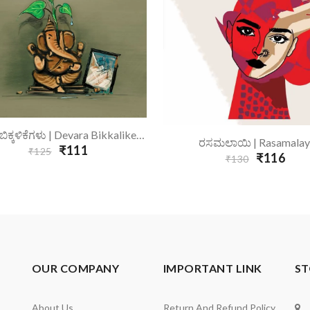
Add To Cart
ದೇವರ ಬಿಕ್ಕಳಿಕೆಗಳು | Devara Bikkalikegalu
Add To Cart
ರಸಮಲಾಯಿ | Rasamalay
₹111
₹125
₹116
₹130
OUR COMPANY
IMPORTANT LINK
ST
About Us
Return And Refund Policy