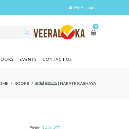
My Account
0
BOOKS
EVENTS
CONTACT US
OME
BOOKS
ಹರಟೆ ಕಷಾಯ | HARATE KASHAYA
11% Off
₹225