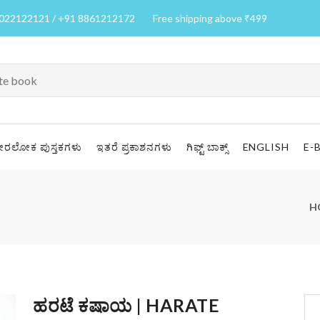
7022122121 / +91 8861212172
Free shipping above ₹499
ೀರಲೋಕ ಪುಸ್ತಕಗಳು
ಇತರೆ ಪ್ರಕಾಶನಗಳು
ಗಿಫ್ಟ್ ಬಾಕ್ಸ್
ENGLISH
E-
H
ಹರಟೆ ಕಷಾಯ | HARATE