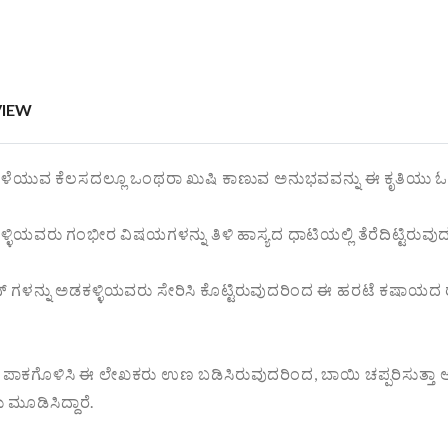
VIEW
ಳೆಯುವ ಕೆಲಸದಲ್ಲೂ ಒಂಥರಾ ಖುಷಿ ಕಾಣುವ ಅನುಭವವನ್ನು ಈ ಕೃತಿಯು ಓದುಗರ
ಳ್ಳಿಯವರು ಗಂಭೀರ ವಿಷಯಗಳನ್ನು ತಿಳಿ ಹಾಸ್ಯದ ಧಾಟಿಯಲ್ಲಿ ತೆರೆದಿಟ್ಟಿರುವು
 ಗಳನ್ನು ಅಡಕಳ್ಳಿಯವರು ಸೇರಿಸಿ ಕೊಟ್ಟಿರುವುದರಿಂದ ಈ ಹರಟೆ ಕಷಾಯದ ರು
ದ ಪಾಕಗೊಳಿಸಿ ಈ ಲೇಖಕರು ಉಣ ಬಡಿಸಿರುವುದರಿಂದ, ಬಾಯಿ ಚಪ್ಪರಿಸುತ್ತಾ
ಮೂಡಿಸಿದ್ದಾರೆ.