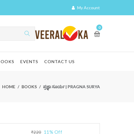
My Account
0
BOOKS
EVENTS
CONTACT US
HOME
BOOKS
ಪ್ರಜ್ಞಾ ಸೂರ್ಯ | PRAGNA SURYA
11% Off
₹220