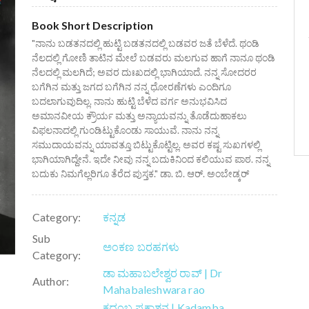
Book Short Description
"ನಾನು ಬಡತನದಲ್ಲಿ ಹುಟ್ಟಿ ಬಡತನದಲ್ಲಿ ಬಡವರ ಜತೆ ಬೆಳೆದೆ. ಥಂಡಿ
ನೆಲದಲ್ಲಿ ಗೋಣಿ ತಾಟಿನ ಮೇಲೆ ಬಡವರು ಮಲಗುವ ಹಾಗೆ ನಾನೂ ಥಂಡಿ
ನೆಲದಲ್ಲಿ ಮಲಗಿದೆ; ಅವರ ದುಃಖದಲ್ಲಿ ಭಾಗಿಯಾದೆ. ನನ್ನ ಸೋದರರ
ಬಗೆಗಿನ ಮತ್ತು ಜಗದ ಬಗೆಗಿನ ನನ್ನ ಧೋರಣೆಗಳು ಎಂದಿಗೂ
ಬದಲಾಗುವುದಿಲ್ಲ. ನಾನು ಹುಟ್ಟಿ ಬೆಳೆದ ವರ್ಗ ಅನುಭವಿಸಿದ
ಅಮಾನವೀಯ ಕ್ರೌರ್ಯ ಮತ್ತು ಅನ್ಯಾಯವನ್ನು ತೊಡೆದುಹಾಕಲು
ವಿಫಲನಾದಲ್ಲಿ ಗುಂಡಿಟ್ಟುಕೊಂಡು ಸಾಯುವೆ. ನಾನು ನನ್ನ
ಸಮುದಾಯವನ್ನು ಯಾವತ್ತೂ ಬಿಟ್ಟುಕೊಟ್ಟಿಲ್ಲ. ಅವರ ಕಷ್ಟ ಸುಖಗಳಲ್ಲಿ
ಭಾಗಿಯಾಗಿದ್ದೇನೆ. ಇದೇ ನೀವು ನನ್ನ ಬದುಕಿನಿಂದ ಕಲಿಯುವ ಪಾಠ. ನನ್ನ
ಬದುಕು ನಿಮಗೆಲ್ಲರಿಗೂ ತೆರೆದ ಪುಸ್ತಕ." ಡಾ. ಬಿ. ಆರ್. ಅಂಬೇಡ್ಕ‌ರ್
Category:
ಕನ್ನಡ
Sub
ಅಂಕಣ ಬರಹಗಳು
Category:
ಡಾ ಮಹಾಬಲೇಶ್ವರ ರಾವ್ | Dr
Author:
Mahabaleshwara rao
ಕದಂಬ ಪ್ರಕಾಶನ | Kadamba