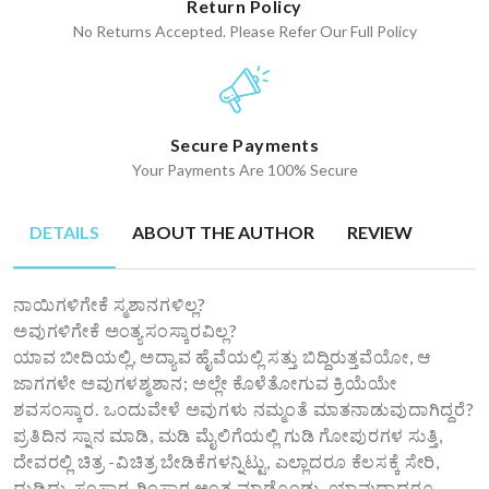
Return Policy
No Returns Accepted. Please Refer Our Full Policy
Secure Payments
Your Payments Are 100% Secure
DETAILS
ABOUT THE AUTHOR
REVIEW
ನಾಯಿಗಳಿಗೇಕೆ ಸ್ಮಶಾನಗಳಿಲ್ಲ?
ಅವುಗಳಿಗೇಕೆ ಅಂತ್ಯಸಂಸ್ಕಾರವಿಲ್ಲ?
ಯಾವ ಬೀದಿಯಲ್ಲಿ, ಅದ್ಯಾವ ಹೈವೆಯಲ್ಲಿ ಸತ್ತು ಬಿದ್ದಿರುತ್ತವೆಯೋ, ಆ
ಜಾಗಗಳೇ ಅವುಗಳಶ್ಮಶಾನ; ಅಲ್ಲೇ ಕೊಳೆತೋಗುವ ಕ್ರಿಯೆಯೇ
ಶವಸಂಸ್ಕಾರ. ಒಂದುವೇಳೆ ಅವುಗಳು ನಮ್ಮಂತೆ ಮಾತನಾಡುವುದಾಗಿದ್ದರೆ?
ಪ್ರತಿದಿನ ಸ್ನಾನ ಮಾಡಿ, ಮಡಿ ಮೈಲಿಗೆಯಲ್ಲಿ ಗುಡಿ ಗೋಪುರಗಳ ಸುತ್ತಿ,
ದೇವರಲ್ಲಿ ಚಿತ್ರ -ವಿಚಿತ್ರ ಬೇಡಿಕೆಗಳನ್ನಿಟ್ಟು, ಎಲ್ಲಾದರೂ ಕೆಲಸಕ್ಕೆ ಸೇರಿ,
ದುಡಿದು, ಸಂಸಾರ-ಗಿಂಸಾರ ಅಂತ ಮಾಡ್ಕೊಂಡು, ಯಾವುದಾದರೂ