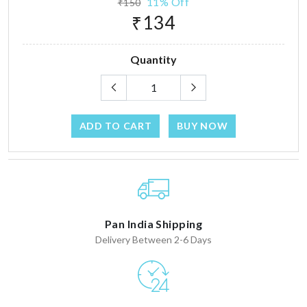
11% Off
₹150
₹134
Quantity
ADD TO CART
BUY NOW
Pan India Shipping
Delivery Between 2-6 Days