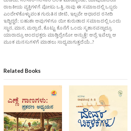
ರಾಜಕೀಯ ವ್ಯಕ್ತಿಗಳಿಗೆ ವೋಟು ಒತ್ತಿ, ನಾವು ಈ ಸಮಾಜದಲ್ಲಿ ಒಬ್ಬರು
ಎಂದೇಳಿಕೊಳ್ಳುವಂತ ಗುರುತಿನ ಚೀಟಿ, ಇಲ್ಲವೇ ಆಧಾರದ ರಸೀದಿ
ಇದ್ದಿದ್ದರೆ; ಬಹುಶಃ ಅವುಗಳಿಗೂ ಯೀ ಕುರುಡಾದ ಸಮಾಜದಲ್ಲಿ ಒಂದು
ಸ್ಥಾನ, ಮಾನ, ಮರ್ರಾದೆ, ಕೊಟ್ಟು ಕೊನೆಗೆ ಒಂದು ಸ್ಮಶಾನವನ್ನಾದ್ರೂ
ಯಾರಾದ್ರೂ ಅಂದಭಕ್ತರು ಮಾಡ್ತಿದ್ರೇನೋ ಅನ್ಸುತ್ತೆ! ಆದ್ರೆ ಇವೆಲ್ಲಾ ಆ
ಮೂಕ ಮನಸುಗಳಿಗೆ ಮಾಡಲು ಸಾಧ್ಯವಾಗುತ್ತದೆಯೆ..?
Related Books