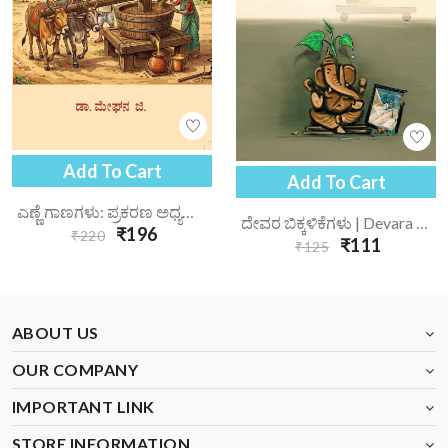
Add To Cart
Add To Cart
ಎಣ್ಣೆ ಗಾಣಗಳು: ಪ್ರಕರಣ ಅಧ್ಯಯನ | Enne Gaanagalu Prakarana Adhyayana
ದೇವರ ಬಿಕ್ಕಳಿಕೆಗಳು | Devara Bikkalikegalu
₹196
₹220
₹111
₹125
ABOUT US
OUR COMPANY
IMPORTANT LINK
STORE INFORMATION