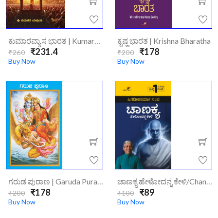
ಕುಮಾರವ್ಯಾಸ ಭಾರತ | Kumaravyasa Bharata
ಕೃಷ್ಣ ಭಾರತ | Krishna Bharatha
₹231.4
₹178
₹260
₹200
Buy Now
Buy Now
ಗರುಡ ಪುರಾಣ | Garuda Purana
ಚಾಣಕ್ಯ ಹೇಳೋದನ್ನ ಕೇಳಿ/chanakya-Helodanna-Keli/
₹178
₹89
₹200
₹100
Buy Now
Buy Now