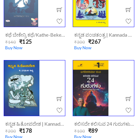
ಕಥೆ ಬೇಕೇನ್ರಿ ಕಥೆ/kathe-Bekenri-Kathe-/
ಕನ್ನಡ ಪಂಚತಂತ್ರ | Kannada Panchatantra
₹125
₹267
₹140
₹300
Buy Now
Buy Now
ಕನ್ನಡ ಹಿತೋಪದೇಶ | Kannada Hitopadesha
ಕಲಿಸದೇ ಕಲಿಸುವ 24 ಗುರುಗಳು/kalisade-Kalisuva-24-Gurugalu/
₹178
₹89
₹200
₹100
Buy Now
Buy Now