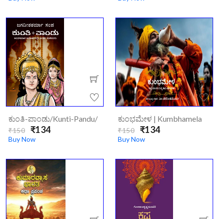
ಕುಂತಿ-ಪಾಂಡು/kunti-Pandu/
ಕುಂಭಮೇಳ | Kumbhamela
₹134
₹134
₹150
₹150
Buy Now
Buy Now