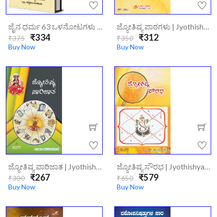
ಅಂತರಂಗದ
ಜೈನ ಧರ್ಮ 63 ಒಳನೋಟಗಳು | Jaina Dharma 63 Olanotagalu
ಜ್ಯೋತಿಷ್ಯ ಪಾಠಗಳು | Jyothishya Paatagalu
ಬ್ಲೂಟಿಕ್ |
₹334
₹312
₹375
₹350
Antarangada
Buy Now
Buy Now
Blutik
₹223
₹250
ಜ್ಯೋತಿಷ್ಯ ಪಾರಿಜಾತ | Jyothishya Paarijata
ಜ್ಯೋತಿಷ್ಯ ಸೌರಭ | Jyothishya Sourabha
₹267
₹579
₹300
₹650
Buy Now
Buy Now