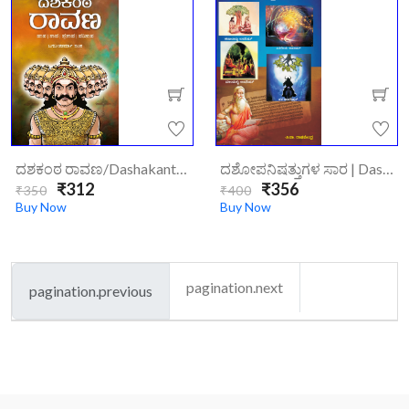
ದಶಕಂಠ ರಾವಣ/dashakanta-Ravana
ದಶೋಪನಿಷತ್ತುಗಳ ಸಾರ | Dashopanishattugala Saara
₹312
₹356
₹350
₹400
Buy Now
Buy Now
pagination.next
pagination.previous