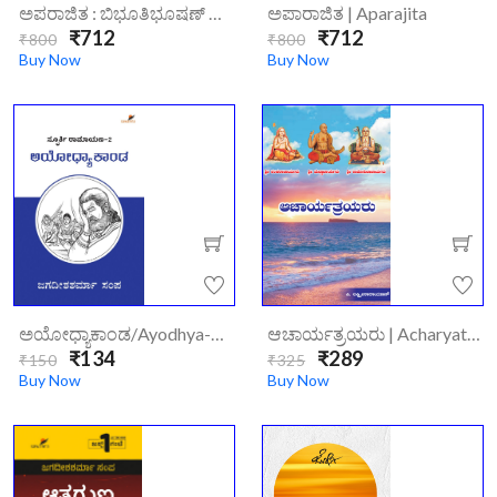
ಅಪರಾಜಿತ : ಬಿಭೂತಿಭೂಷಣ್ ಬಂದೋಪಾಧ್ಯಾಯ | Aparajitha
ಅಪಾರಾಜಿತ | Aparajita
₹712
₹712
₹800
₹800
Buy Now
Buy Now
ಅಯೋಧ್ಯಾಕಾಂಡ/ayodhya-Kaanda/
ಆಚಾರ್ಯತ್ರಯರು | Acharyatrayaru
₹134
₹289
₹150
₹325
Buy Now
Buy Now