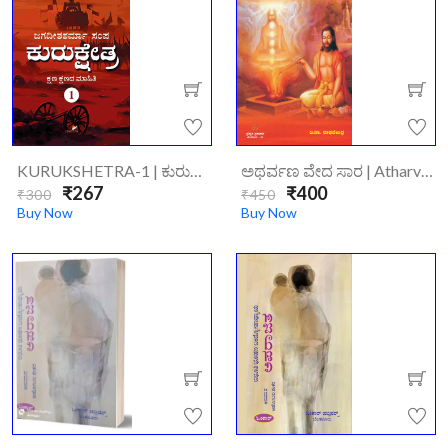
KURUKSHETRA-1 | ಕುರುಕ್ಷೇತ್ರ -1
ಅಥರ್ವಣ ವೇದ ಸಾರ | Atharvana Veda Saara
₹267
₹400
₹300
₹450
Buy Now
Buy Now