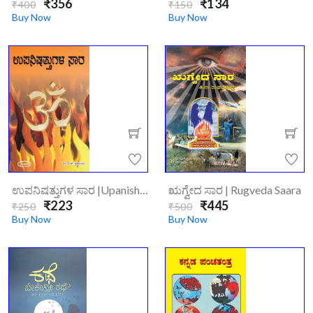
₹356
₹134
₹400
₹150
Buy Now
Buy Now
ಉಪನಿಷತ್ತುಗಳ ಸಾರ |Upanishattugala Saara
ಋಗ್ವೇದ ಸಾರ | Rugveda Saara
₹223
₹445
₹250
₹500
Buy Now
Buy Now