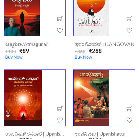
ಆತ್ಮಗುಣ/atmaguna/
ಇಳಂಗೋವನ್ | ILANGOVAN
₹89
₹288
₹100
₹360
Buy Now
Buy Now
ಉಪನಿಷತ್ ರಸಧಾರೆ | Upanishath Rasadhare : Dashopanishattugala Sara Sangraha
ಉಪನಿಷತ್ತು | Upanishattu