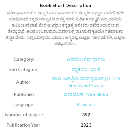
Book Short Description
ಸಕಲ ಭಾಷಾಮಯೀ ಸರಸ್ವತಿ ಸರ್ವಭಾಷಾಮಯೀ ಸರಸ್ವತೀ ಎನ್ನುವ ಮಾತಿದೆ. ಇದೇ
ಸಂದರ್ಭದಲ್ಲಿ ಕನ್ನಡ ಸಾರಸ್ವತ ಲೋಕಕ್ಕೆ ನಾಡು ನುಡಿಗಳ ಜಗತ್ತಿಗೆ ತಮ್ಮ ಮನೆಯ,
ಕುಟುಂಬದ ಭಾಷೆ ಬೇರೆ ಆಗಿದ್ದರೂ ಕನ್ನಡಕ್ಕೆ ಅನೇಕರು ದಣಿವರಿಯದೆ ಜೀವ
ತೇಯ್ದಿದ್ದಾರೆ. ಅಂಥ ೧೦೧ ಮಹಾನುಭಾವರ ಬಗ್ಗೆ ರಚಿಸಿರುವ ಕೃತಿಯೇ ಸಹಭಾಷಿಕರ
ಕನ್ನಡ ಪ್ರೇಮ. ‌ ಇಲ್ಲಿ ಯಾವುದೂ, ಯಾರೂ ಅನ್ಯರಲ್ಲ, ಎಲ್ಲವೂ ಸಹಭಾಷೆಗಳೇ, ಎಲ್ಲರೂ
ಸಹಭಾಷಿಕರೇ…
Category:
ವೀರಲೋಕ ಪುಸ್ತಕಗಳು
Sub Category:
ವ್ಯಾಕರಣ - ಭಾಷೆ
ಡಾ ಡಿ ಎಸ್ ಶ್ರೀನಿವಾಸ್ ಪ್ರಸಾದ್ | Dr D S
Author:
Sreenivas Prasad
Publisher:
ವೀರಲೋಕ | Veeraloka
Language:
Kannada
Number of pages :
352
Publication Year:
2023