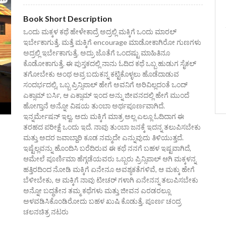
Book Short Description
ಒಂದು ಮಕ್ಕಳ ಕಥೆ ಹೇಳೇಕಾದ್ರೆ ಅದ್ರಲ್ಲಿ ಮಕ್ಕಿಗೆ ಒಂದು ಮಾರಲ್
ಇರ್ಬೇಕಾಗುತ್ತೆ. ಮತ್ತೆ ಮಕ್ಕಿಗೆ encourage ಮಾಡೋಕಾಗಿರೋ ಗುಣಗಳು
ಅದ್ರಲ್ಲಿ ಇರ್ಬೇಕಾಗುತ್ತೆ. ಅದ್ರು ಜೊತೆಗೆ ಒಂದಷ್ಟು ಮಾಹಿತಿನೂ
ಕೊಡೋಕಾಗುತ್ತೆ. ಈ ಪುಸ್ತಕದಲ್ಲಿ ನಾನು ಓದಿದ ಕಥೆ ಒಬ್ಬ ಹುಡುಗ ಸೈಕಲ್
ತಗೋಬೇಕು ಅಂಥ ಅವ್ರ ಬದುಕನ್ನ ಕಟ್ಟಿಕೊಳ್ಳಲು ಹೊಡೆದಾಡುವ
ಸಂದರ್ಭದಲ್ಲಿ, ಒಬ್ಬ ಪ್ರಿನ್ಸಿಪಾಲ್ ಹೇಗೆ ಅವನಿಗೆ ಅರಿವಿಲ್ಲದಂತೆ ಒಂದ್
ಎಕ್ಸಾಮ್ ಬರ್ಸಿ, ಆ ಎಕ್ಸಾಮ್ ಇಂದ ಅನ್ನು ಜೀವನದಲ್ಲಿ ಹೇಗೆ ಮುಂದೆ
ಹೋಗ್ತಾನೆ ಅನ್ನೋ ವಿಷಯ ತುಂಬಾ ಅರ್ಥಪೂರ್ಣವಾಗಿದೆ.
ಇನ್ನರ್ಮೇಷನ್ ಇಲ್ವ, ಅದು ಮಕ್ಕಿಗೆ ಮಾತ್ರ ಅಲ್ಲ ಎಲ್ಲೂ ಓದಿದಾಗ ಈ
ತರಹದ ಪರೀಕ್ಷೆ ಒಂದು ಇದೆ. ನಾವು ತುಂಬಾ ಜನಕ್ಕೆ ಇದನ್ನ ತಲುಪಿಸಬೇಕು
ಮತ್ತು ಅದರ ಜವಾಬ್ದಾರಿ ಕೂಡ ನಮ್ಮದೇ ಎನ್ನುವುದು ತಿಳಿಯುತ್ತದೆ.
ಇಷ್ಟೆಲ್ಲವನ್ನು ಹೊಂದಿಸಿ ಬರೆದಿರುವ ಈ ಕಥೆ ನನಗೆ ಬಹಳ ಇಷ್ಟವಾಗಿದೆ,
ಆಮೇಲೆ ಪೂರ್ಣಿಮಾ ಹೆಗ್ಗಡೆಯವರು ಒಬ್ಬರು ಪ್ರಿನ್ಸಿಪಾಲ್ ಆಗಿ ಮಕ್ಕಳನ್ನ
ಹತ್ತಿರದಿಂದ ನೋಡಿ ಮಕ್ಕಿಗೆ ಏನೇನೂ ಅವಶ್ಯಕತೆಗಳಿವೆ, ಆ ಮಕ್ಕು ಹೇಗೆ
ಬೆಳೀಬೇಕು, ಆ ಮಕ್ಕಿಗೆ ನಾವು ಟೀಚರ್ ಗಳಾಗಿ ಏನೇನನ್ನ ತಲುಪಿಸಬೇಕು
ಅನ್ನೋ ಬದ್ಧತೇನ ತಮ್ಮ ಕಥೆಗಳು ಮತ್ತು ಜೀವನ ಎರಡರಲ್ಲೂ
ಅಳವಡಿಸಿಕೊಂಡಿರೋದು ಬಹಳ ಖುಷಿ ಕೊಡುತ್ತೆ. ಪೂರ್ಣ ಚಂದ್ರ
ಚಲನಚಿತ್ರ ನಟರು