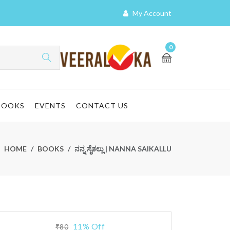
My Account
0
BOOKS
EVENTS
CONTACT US
HOME
BOOKS
ನನ್ನ ಸೈಕಲ್ಲು | NANNA SAIKALLU
11% Off
₹80