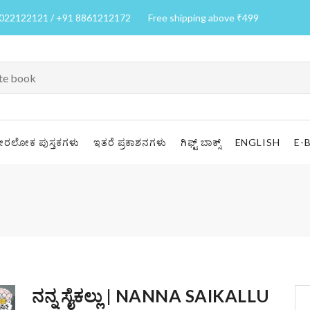
7022122121 / +91 8861212172
Free shipping above ₹499
ೀರಲೋಕ ಪುಸ್ತಕಗಳು
ಇತರೆ ಪ್ರಕಾಶನಗಳು
ಗಿಫ್ಟ್ ಬಾಕ್ಸ್
ENGLISH
E-
ನನ್ನ ಸೈಕಲ್ಲು | NANNA SAIKALLU