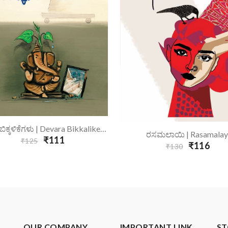
Add To Cart
ದೇವರ ಬಿಕ್ಕಳಿಕೆಗಳು | Devara Bikkalikegalu
Add To Cart
ರಸಮಲಾಯಿ | Rasamalay
₹111
₹125
₹116
₹130
OUR COMPANY
IMPORTANT LINK
ST