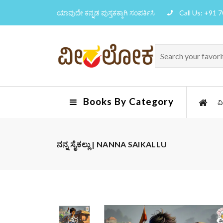
ಯಾವುದೇ ಕನ್ನಡ ಪುಸ್ತಕಕ್ಕಾಗಿ ಸಂಪರ್ಕಿಸಿ
Call Us: +91 
Books By Category
ವ
ನನ್ನ ಸೈಕಲ್ಲು | NANNA SAIKALLU