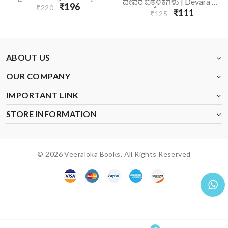
ದೇವರ ಬಿಕ್ಕಳಿಕೆಗಳು | Devara Bikkalikegalu
₹196
₹220
₹111
₹125
ABOUT US
OUR COMPANY
IMPORTANT LINK
STORE INFORMATION
© 2026 Veeraloka Books. All Rights Reserved