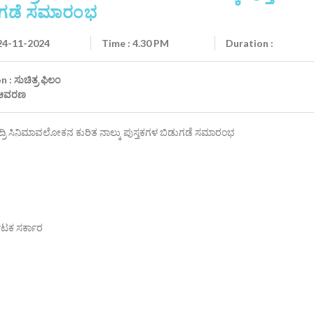
ುಗಡೆ ಸಮಾರಂಭ
 24-11-2024
Time : 4.30 PM
Duration :
 : ಸುಚಿತ್ರ ಫಿಲಂ
 ಆವರಣ
ಾದ್ರಿ ಸಿನಿಮಾವಲೋಕನ ಕುರಿತ ನಾಲ್ಕು ಪುಸ್ತಕಗಳ ಬಿಡುಗಡೆ ಸಮಾರಂಭ
ಾಟಕ ಸರ್ಕಾರ