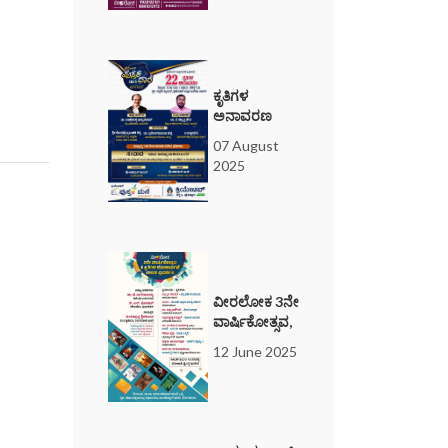
ಕೃತಿಗಳ
ಅನಾವರಣ
07 August
2025
ವೀರಲೋಕ 3ನೇ
ವಾರ್ಷಿಕೋತ್ಸವ,
12 June 2025