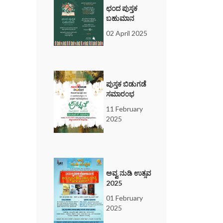
ಛಂದ ಪುಸ್ತಕ
ಬಹುಮಾನ
02 April 2025
ಪುಸ್ತಕ ಬಿಡುಗಡೆ
ಸಮಾರ೦ಭ
11 February
2025
ಅವ್ವ ನುಡಿ ಉತ್ಸವ
2025
01 February
2025