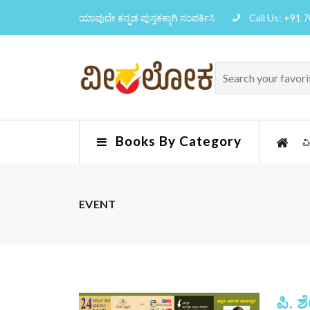
ಯಾವುದೇ ಕನ್ನಡ ಪುಸ್ತಕಕ್ಕಾಗಿ ಸಂಪರ್ಕಿಸಿ
Call Us: +91 
Books By Category
ವ
EVENT
ಪಿ. 