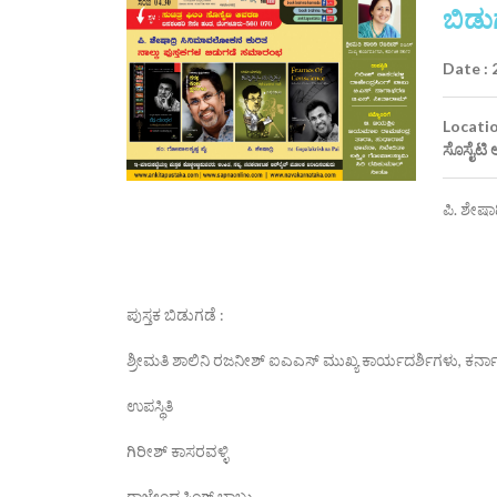
ಬಿಡ
Date :
Location
ಸೊಸೈಟಿ
ಪಿ. ಶೇಷ
ಪುಸ್ತಕ ಬಿಡುಗಡೆ :
ಶ್ರೀಮತಿ ಶಾಲಿನಿ ರಜನೀಶ್ ಐಎಎಸ್ ಮುಖ್ಯ ಕಾರ್ಯದರ್ಶಿಗಳು, ಕರ್ನ
ಉಪಸ್ಥಿತಿ
ಗಿರೀಶ್ ಕಾಸರವಳ್ಳಿ
ರಾಜೇಂದ್ರಸಿಂಗ್ ಬಾಬು