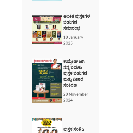
ಅಂಕಿತ ಪುಸ್ತಕಗಳ
ಬಿಡುಗಡೆ
ಸಮಾರಂಭ
18 January
2025
ಕಾಮ್ರೇಡ್ ಆಗಿ
ನನ್ನ ಬದುಕು
ಪುಸ್ತಕ ಬಿಡುಗಡೆ
ಮತ್ತು ವಿಚಾರ
ಸಂಕಿರಣ
28 November
2024
ಪುಸ್ತಕ ಸಂತೆ 2