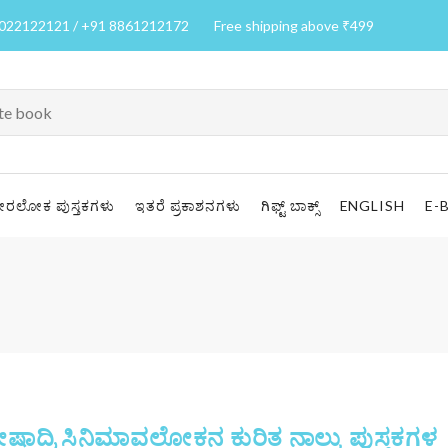
7022122121 / +91 8861212172
Free shipping above ₹499
ೀರಲೋಕ ಪುಸ್ತಕಗಳು
ಇತರೆ ಪ್ರಕಾಶನಗಳು
ಗಿಫ್ಟ್ ಬಾಕ್ಸ್
ENGLISH
E-
ಶೇಷಾದ್ರಿ ಸಿನಿಮಾವಲೋಕನ ಕುರಿತ ನಾಲ್ಕು ಪುಸ್ತಕಗಳ