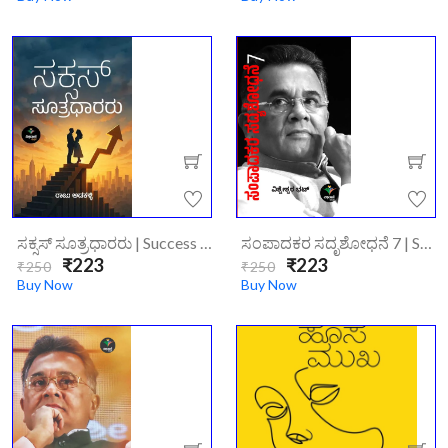
ಸಕ್ಸಸ್ ಸೂತ್ರಧಾರರು | Success Sutradhararu
ಸಂಪಾದಕರ ಸದೃಶೋಧನೆ 7 | Sampaadakara Sadyashodane 7
₹223
₹223
₹250
₹250
Buy Now
Buy Now