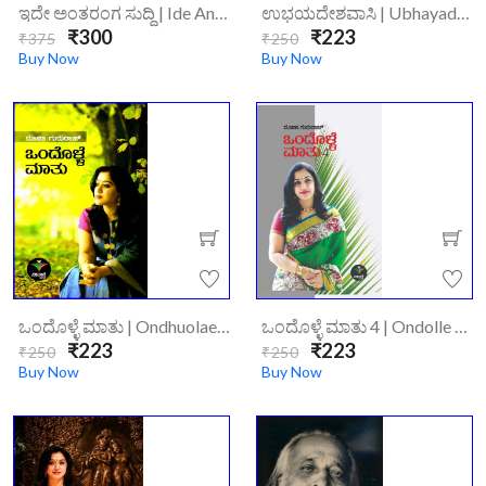
ಇದೇ ಅಂತರಂಗ ಸುದ್ದಿ | Ide Antaranga Suddi
ಉಭಯದೇಶವಾಸಿ | Ubhayadeshavaasi
₹300
₹223
₹375
₹250
Buy Now
Buy Now
ಒಂದೊಳ್ಳೆ ಮಾತು | Ondhuolaemathu
ಒಂದೊಳ್ಳೆ ಮಾತು 4 | Ondolle Maatu 4
₹223
₹223
₹250
₹250
Buy Now
Buy Now