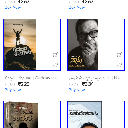
₹267
₹267
₹300
₹300
Buy Now
Buy Now
ಗೆದ್ದವರ ಕಥೆಗಳು | Geddavara Kathegalu
ನಾನು ನಿಮ್ಮ ಬ್ರಹ್ಮಾನಂದಂ | Nanu Nimma Brahmanandam
ಒಂದೊಳ್ಳೆ ಮಾತು
₹223
₹334
₹250
₹375
ಭಾಗ 5 |
ರಸಮಲಾಯಿ |
Buy Now
Buy Now
Ondolle
rasamalayi
Maatu-5
₹116
₹130
₹223
₹250