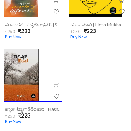
ಸಂಪಾದಕರ ಸದೃಶೋಧನೆ 8 | Sampadakara Sadyashodhane 8
ಹೊಸ ಮುಖ | Hosa Mukha
₹223
₹223
₹250
₹250
Buy Now
Buy Now
ಹ್ಯಾಶ್ ಟ್ಯಾಗ್ ಶಿಶಿರಕಾಲ | Hashtag Shishirakaala
₹223
₹250
Buy Now