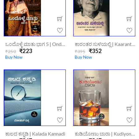
ಒಂದೊಳ್ಳೆ ಮಾತು ಭಾಗ 5 | Ondolle Maatu-5
ಕಾರಂತರ ಸುಳಿಯಲ್ಲಿ | Kaarantara Suliyalli
₹223
₹352
₹250
₹395
Buy Now
Buy Now
ಕಾಲದ ಕನ್ನಡಿ | Kalada Kannadi
ಕುಡಿಯೋಣು ಬಾರಾ | Kudiyonu Bara