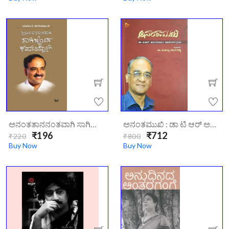
ಅನಂತತಾನನಂತವಾಗಿ ಸಾಗಿಹೋದ ಕರ್ಮಯೋಗಿ | Anantatananantavagi-Sagihoda-Karmayogi
ಅನಂತಮುಖಿ : ಡಾ ಟಿ ಆರ್ ಅನಂತರಾಮು ಅಭಿನಂದನ ಗ್ರಂಥ | AnanthaMukhi
₹196
₹712
₹220
₹800
Buy Now
Buy Now