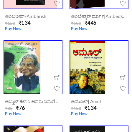
ಅಂತರಂಗದ
ಅಂಬರೀಷ್/ambarish
ಅಂಬೇಡ್ಕರ್ ಮಾರ್ಗ|ambedkar-Maarga/
ಬ್ಲೂಟಿಕ್ |
₹134
₹445
₹150
₹500
Antarangada
Buy Now
Buy Now
Blutik
₹223
₹250
ಅಬ್ದುಲ್ ಕಲಾಂ ಅವರು ನಿಮಗೆ ಗೊತ್ತೇ|abdul-Kalam-Avaru-Nimage-Gotte
ಅಮೂಲ್| Amul
₹76
₹134
₹85
₹150
Buy Now
Buy Now