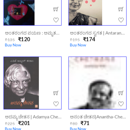
ಅಂತರಂಗದ ಪಯಣ : ಅಮೃತಯಾನ ೫ | Antharangada-Payana-Amruthayana-5
ಅಂತರಂಗದ ಸ್ವಗತ | Antarangada Swagata
₹120
₹174
₹135
₹195
Buy Now
Buy Now
ಅದಮ್ಯ ಚೇತನ | Adamya Chetana
ಅನಂತ ಚೇತನ|anantha-Chetana/
₹201
₹71
₹225
₹80
Buy Now
Buy Now