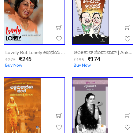
Lovely But Lonely ಅಭಿನಯ ಶಾರದೆಯ ಜೀವನಗಾಥೆ
ಅಂಕಿತಾಬ್ ಜಿಂದಾಬಾದ್ | Ankita-Jindabad/
₹245
₹174
₹275
₹195
Buy Now
Buy Now