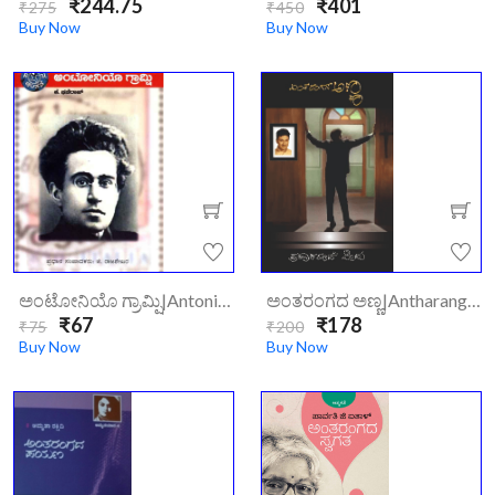
₹244.75
₹401
₹275
₹450
Buy Now
Buy Now
ಅಂಟೋನಿಯೊ ಗ್ರಾಮ್ಷಿ|antonio-Gramsci/
ಅಂತರಂಗದ ಅಣ್ಣ|antharangada-Anna/
₹67
₹178
₹75
₹200
Buy Now
Buy Now