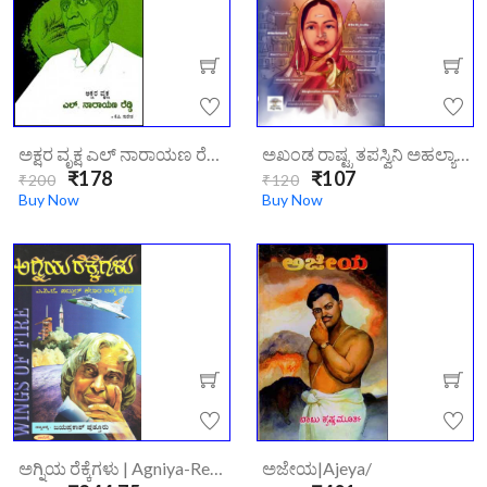
ಅಕ್ಷರ ವೃಕ್ಷ ಎಲ್ ನಾರಾಯಣ ರೆಡ್ಡಿ : ಜೀವನಚರಿತ್ರೆ | /ashara-Vriksha-L-Narayana-Reddy
ಅಖಂಡ ರಾಷ್ಟ್ರ ತಪಸ್ವಿನಿ ಅಹಲ್ಯಾಬಾಯಿ ಹೋಳ್ಕರ್ | Akhanda Rashtra Tapaswini Ahalyaabai Holkar
₹178
₹107
₹200
₹120
Buy Now
Buy Now
ಅಗ್ನಿಯ ರೆಕ್ಕೆಗಳು | Agniya-Rekkegalu
ಅಜೇಯ|ajeya/