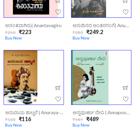
ಅನಂತವಾಗಿರು| Anantavagiru
ಅನುದಿನದ ಅಂತರಗಂಗೆ| Anudinada-Antaragange
₹223
₹249.2
₹250
₹280
Buy Now
Buy Now
ಅನುರಾಯ ಶಾಲ್ಮಲೆ | Anuraya-Shalmale/
ಅನ್ನಪೂರ್ಣಾ ದೇವಿ | Annapoorna Devi
₹116
₹489
₹130
₹549
Buy Now
Buy Now