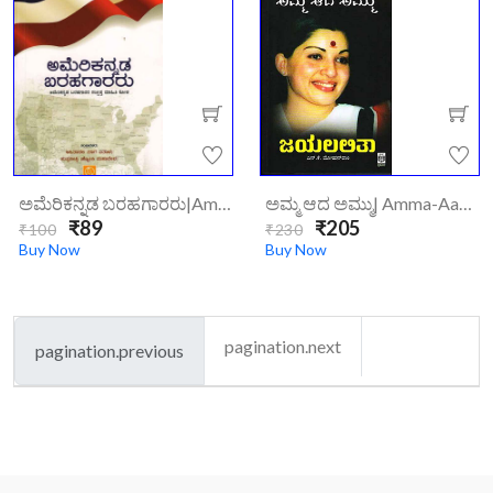
ಅಮೆರಿಕನ್ನಡ ಬರಹಗಾರರು|amerikannada-Barahagararu/
ಅಮ್ಮ ಆದ ಅಮ್ಮು| Amma-Aada-Ammu
₹89
₹205
₹100
₹230
Buy Now
Buy Now
pagination.next
pagination.previous