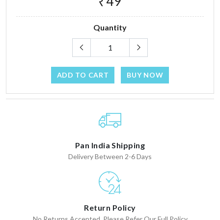
₹49
Quantity
ADD TO CART
BUY NOW
Pan India Shipping
Delivery Between 2-6 Days
Return Policy
No Returns Accepted. Please Refer Our Full Policy