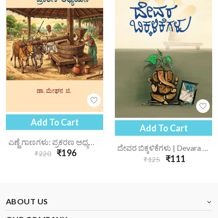
Add To Cart
Add To Cart
ಎಣ್ಣೆ ಗಾಣಗಳು: ಪ್ರಕರಣ ಅಧ್ಯಯನ | Enne Gaanagalu Prakarana Adhyayana
ದೇವರ ಬಿಕ್ಕಳಿಕೆಗಳು | Devara Bikkalikegalu
₹196
₹220
₹111
₹125
ABOUT US