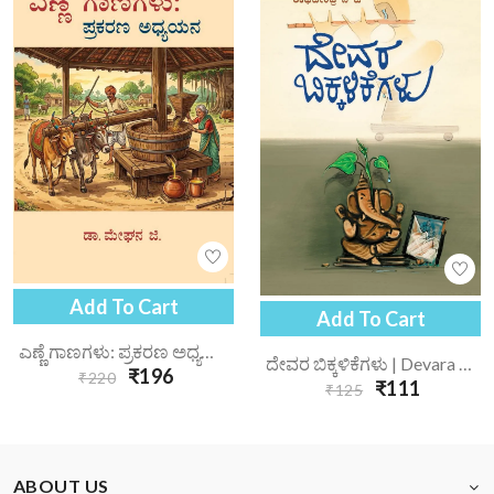
Add To Cart
Add To Cart
ಎಣ್ಣೆ ಗಾಣಗಳು: ಪ್ರಕರಣ ಅಧ್ಯಯನ | Enne Gaanagalu Prakarana Adhyayana
ದೇವರ ಬಿಕ್ಕಳಿಕೆಗಳು | Devara Bikkalikegalu
₹196
₹220
₹111
₹125
ABOUT US