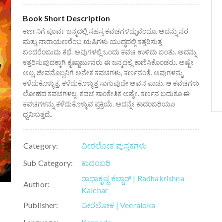
Book Short Description
ಕರ್ಣನಿಗೆ ಪೂರ್ವ ಜನ್ಮದಲ್ಲಿ ಸಹಸ್ರ ಕವಚಗಳಿದ್ದುವೆಂದೂ, ಅದನ್ನು ನರ
ಮತ್ತು ನಾರಾಯಣರೆಂಬ ಋಷಿಗಳು ಯುದ್ಧದಲ್ಲಿ ಕತ್ತರಿಸುತ್ತ
ಬಂದರೆಂಬುದು ಕಥೆ. ಅವುಗಳಲ್ಲಿ ಒಂದು ಕವಚ ಉಳಿದು ಬಂತು. ಅದನ್ನು
ಕತ್ತರಿಸುವುದಕ್ಕಾಗಿ ಕೃಷ್ಣಾರ್ಜುನರು ಈ ಜನ್ಮದಲ್ಲಿ ಕಾಣಿಸಿಕೊಂಡರು. ಅಷ್ಟೇ
ಅಲ್ಲ, ಜೀವನೊಬ್ಬನಿಗೆ ಅನೇಕ ಕವಚಗಳು, ಕರ್ಣನಂತೆ. ಅವುಗಳನ್ನು
ಕಳೆದುಕೊಳ್ಳುತ್ತ, ಕಳೆದುಕೊಳ್ಳುತ್ತ ಸಾಗುವುದೇ ಅವನ ಪಾಡು. ಆ ಕವಚಗಳು
ಲೋಹದ ಕವಚಗಳಲ್ಲ. ಕವಚ ಸಾಂಕೇತಿಕ ಅಷ್ಟೇ. ಕರ್ಣನ ಬದುಕೂ ಈ
ಕವಚಗಳನ್ನು ಕಳೆದುಕೊಳ್ಳುವ ಪ್ರಕ್ರಿಯೆ. ಅದನ್ನೇ ಕಾದಂಬರಿಯೂ
ಧ್ವನಿಸುತ್ತದೆ..
Category:
ವೀರಲೋಕ ಪುಸ್ತಕಗಳು
Sub Category:
ಕಾದಂಬರಿ
ರಾಧಾಕೃಷ್ಣ ಕಲ್ಚಾರ್ | Radhakrishna
Author:
Kalchar
Publisher:
ವೀರಲೋಕ | Veeraloka