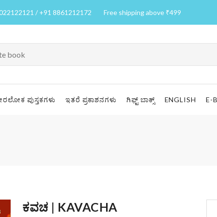
7022122121 / +91 8861212172
Free shipping above ₹499
ೀರಲೋಕ ಪುಸ್ತಕಗಳು
ಇತರೆ ಪ್ರಕಾಶನಗಳು
ಗಿಫ್ಟ್ ಬಾಕ್ಸ್
ENGLISH
E-
ಕವಚ | KAVACHA