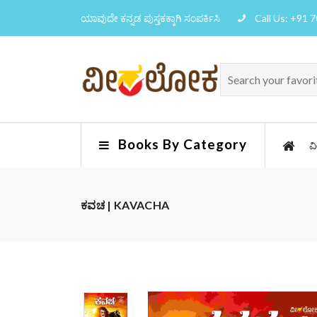
ಯಾವುದೇ ಕನ್ನಡ ಪುಸ್ತಕಕ್ಕಾಗಿ ಸಂಪರ್ಕಿಸಿ
Call Us: +91 
Books By Category
ವ
ಕವಚ | KAVACHA