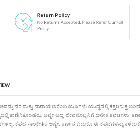
Return Policy
No Returns Accepted. Please Refer Our Full
Policy
VIEW
ೂ, ಅದನ್ನು ನರ ಮತ್ತು ನಾರಾಯಣರೆಂಬ ಋಷಿಗಳು ಯುದ್ಧದಲ್ಲಿ ಕತ್ತರಿಸುತ್ತ 
ನ್ಮದಲ್ಲಿ ಕಾಣಿಸಿಕೊಂಡರು. ಅಷ್ಟೇ ಅಲ್ಲ, ಜೀವನೊಬ್ಬನಿಗೆ ಅನೇಕ ಕವಚಗಳು, ಕರ್ಣನ
ಕವಚ ಸಾಂಕೇತಿಕ ಅಷ್ಟೇ. ಕರ್ಣನ ಬದುಕೂ ಈ ಕವಚಗಳನ್ನು ಕಳೆದುಕೊಳ್ಳುವ 