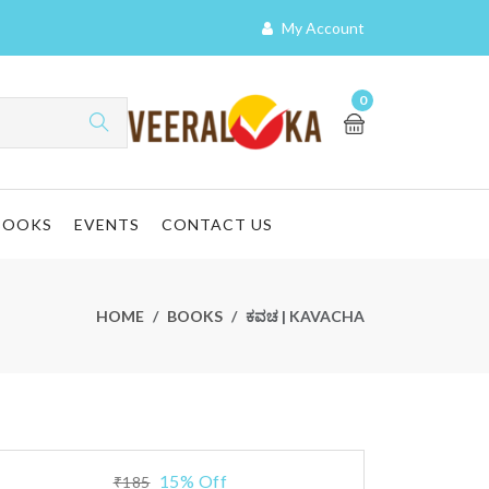
My Account
0
BOOKS
EVENTS
CONTACT US
HOME
BOOKS
ಕವಚ | KAVACHA
15% Off
₹185