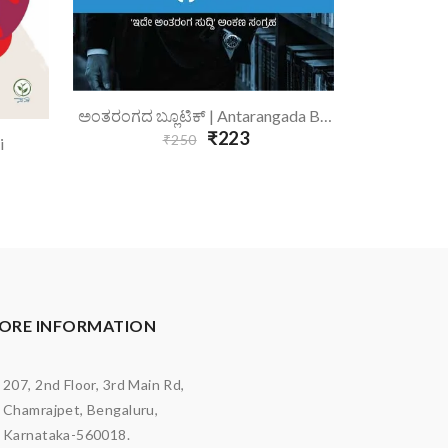
Add To Cart
A
ಅಂತರಂಗದ ಬ್ಲೂಟಿಕ್ | Antarangada Blutik
₹223
₹250
i
ORE INFORMATION
207, 2nd Floor, 3rd Main Rd,
Chamrajpet, Bengaluru,
Karnataka-560018.