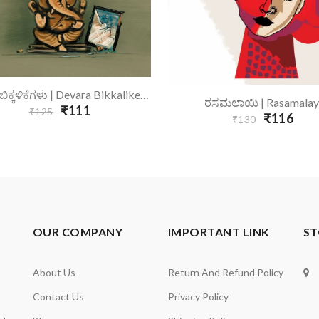
Add To Cart
ದೇವರ ಬಿಕ್ಕಳಿಕೆಗಳು | Devara Bikkalikegalu
Add To Cart
ರಸಮಲಾಯಿ | Rasamalay
₹111
₹125
₹116
₹130
OUR COMPANY
IMPORTANT LINK
ST
About Us
Return And Refund Policy
Contact Us
Privacy Policy