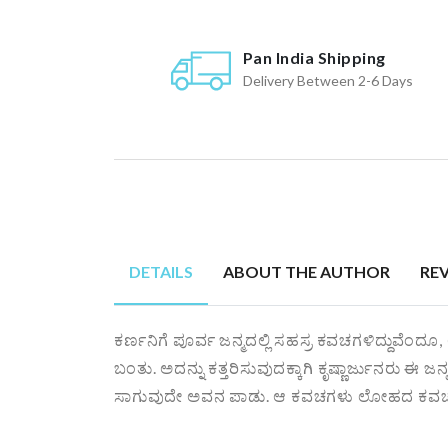
Pan India Shipping
Delivery Between 2-6 Days
DETAILS
ABOUT THE AUTHOR
RE
ಕರ್ಣನಿಗೆ ಪೂರ್ವ ಜನ್ಮದಲ್ಲಿ ಸಹಸ್ರ ಕವಚಗಳಿದ್ದುವೆಂದ
ಬಂತು. ಅದನ್ನು ಕತ್ತರಿಸುವುದಕ್ಕಾಗಿ ಕೃಷ್ಣಾರ್ಜುನರು ಈ ಜ
ಸಾಗುವುದೇ ಅವನ ಪಾಡು. ಆ ಕವಚಗಳು ಲೋಹದ ಕವಚಗಳಲ್ಲ. 