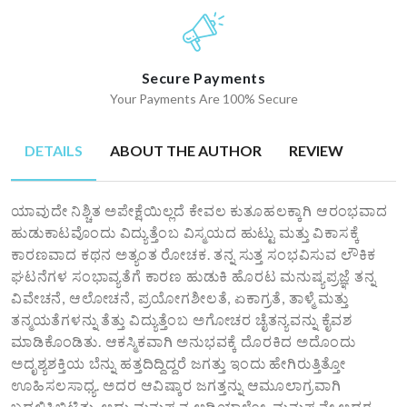
Secure Payments
Your Payments Are 100% Secure
DETAILS
ABOUT THE AUTHOR
REVIEW
ಯಾವುದೇ ನಿಶ್ಚಿತ ಅಪೇಕ್ಷೆಯಿಲ್ಲದೆ ಕೇವಲ ಕುತೂಹಲಕ್ಕಾಗಿ ಆರಂಭವಾದ
ಹುಡುಕಾಟವೊಂದು ವಿದ್ಯುತ್ತೆಂಬ ವಿಸ್ಮಯದ ಹುಟ್ಟು ಮತ್ತು ವಿಕಾಸಕ್ಕೆ
ಕಾರಣವಾದ ಕಥನ ಅತ್ಯಂತ ರೋಚಕ. ತನ್ನ ಸುತ್ತ ಸಂಭವಿಸುವ ಲೌಕಿಕ
ಘಟನೆಗಳ ಸಂಭಾವ್ಯತೆಗೆ ಕಾರಣ ಹುಡುಕಿ ಹೊರಟ ಮನುಷ್ಯಪ್ರಜ್ಞೆ ತನ್ನ
ವಿವೇಚನೆ, ಆಲೋಚನೆ, ಪ್ರಯೋಗಶೀಲತೆ, ಏಕಾಗ್ರತೆ, ತಾಳ್ಮೆ ಮತ್ತು
ತನ್ಮಯತೆಗಳನ್ನು ತೆತ್ತು ವಿದ್ಯುತ್ತೆಂಬ ಅಗೋಚರ ಚೈತನ್ಯವನ್ನು ಕೈವಶ
ಮಾಡಿಕೊಂಡಿತು. ಆಕಸ್ಮಿಕವಾಗಿ ಅನುಭವಕ್ಕೆ ದೊರಕಿದ ಅದೊಂದು
ಅದೃಶ್ಯಶಕ್ತಿಯ ಬೆನ್ನು ಹತ್ತದಿದ್ದಿದ್ದರೆ ಜಗತ್ತು ಇಂದು ಹೇಗಿರುತ್ತಿತ್ತೋ
ಊಹಿಸಲಸಾಧ್ಯ. ಅದರ ಆವಿಷ್ಕಾರ ಜಗತ್ತನ್ನು ಆಮೂಲಾಗ್ರವಾಗಿ
ಬದಲಿಸಿಬಿಟ್ಟಿತು. ಅದು ಮನುಷ್ಯನ ಅಡಿಯಾಳೋ, ಮನುಷ್ಯನೇ ಅದರ