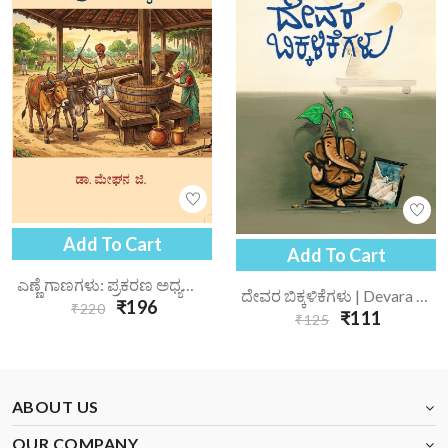
Add To Cart
Add To Cart
ಎಣ್ಣೆ ಗಾಣಗಳು: ಪ್ರಕರಣ ಅಧ್ಯಯನ | Enne Gaanagalu Prakarana Adhyayana
ದೇವರ ಬಿಕ್ಕಳಿಕೆಗಳು | Devara Bikkalikegalu
₹196
₹220
₹111
₹125
ABOUT US
OUR COMPANY