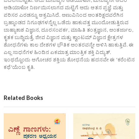
ಅಡಿಯಾಳೋ ನಿರ್ಣಯಿಸಲಾಗದ ಮಟ್ಟಿಗೆ ಅದು ಆತನ ಪ್ರಜ್ಞೆ ಮತ್ತು
ಪರಿಸರ ಎರಡನ್ನೂ ಆಕ್ರಮಿಸಿದೆ. ಅಣುವಿನಿಂದ ಅಂತರಿಕ್ಷದವರೆಗಿನ
ಬ್ರಹ್ಮಾಂಡದ ನಿಗೂಢಗಳನ್ನೆಲ್ಲ ಒಡೆದು ಹಾಕುವತ್ತ ಮುಂದೋಡುತ್ತಿರುವ
ಬಾಹ್ಯಾಕಾಶ ವಿಜ್ಞಾನ, ದೂರಸಂಪರ್ಕ, ಮಾಹಿತಿ ತಂತ್ರಜ್ಞಾನ, ಅಂತರ್ಜಾಲ,
ಕೃತಕ ಬುದ್ಧಿಮತ್ತೆ, ಜೀವ ವಿಜ್ಞಾನ ಮತ್ತು ಕ್ವಾಂಟಮ್ ವಿಜ್ಞಾನ ಕ್ಷೇತ್ರಗಳ
ಶೋಧನೆಗಳು ಕಾಲ ದೇಶಗಳ ಭೌತಿಕ ಅಂತರವನ್ನೇ ಅಳಿಸಿ ಹಾಕುತ್ತಿವೆ. ಈ
ಎಲ್ಲ ಸಾಧನೆಗಳ ಹಿಂದಿನ ಏಕಮಾತ್ರ ಮಾಂತ್ರಿಕ ಶಕ್ತಿ ವಿದ್ಯುತ್.
ಇಂಥದ್ದೊಂದು ಅಗೋಚರ ಶಕ್ತಿಯ ಶೋಧನೆಯ ಹದನವೇ ಈ 'ಕರೆಂಟಿನ
ಕಥೆ'ಯೆಂಬ ಕೃತಿ.
Related Books