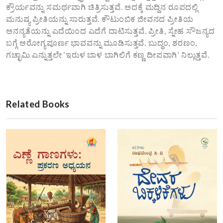
ಕ್ರೌರ್ಯವನ್ನು ಸಮರ್ಥವಾಗಿ ಚಿತ್ರಿಸುತ್ತವೆ. ಅದಕ್ಕೆ ಮದ್ದಿನ ರೂಪದಲ್ಲಿ
ಮನುಷ್ಯ ಪ್ರೀತಿಯನ್ನು ಸಾರುತ್ತವೆ. ಕೌಟುಂಬಿಕ ಜೀವನದ ಪ್ರೀತಿಯ
ಅನನ್ಯತೆಯನ್ನು ಎದೆಯಿಂದ ಎದೆಗೆ ದಾಟಿಸುತ್ತವೆ. ಪ್ರೀತಿ, ಸ್ನೇಹ ಸೌಜನ್ಯದ
ಬಗ್ಗೆ ಆರೋಗ್ಯಪೂರ್ಣ ಭಾವವನ್ನು ಮೂಡಿಸುತ್ತವೆ. ಬುದ್ಧಂ, ಶರಣಂ,
ಗಚ್ಛಾಮಿ ಎನ್ನುತ್ತಲೇ ‘ಇರುಳ ಬಾಳ ಬಾಗಿಲಿಗೆ ಕಣ್ಣ ದೀಪವಾಗಿ’ ನಿಲ್ಲುತ್ತವೆ.
Related Books