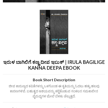
ಇರುಳ ಬಾಗಿಲಿಗೆ ಕಣ್ಣ ದೀಪ ಇಬುಕ್ | IRULA BAGILIGE
KANNA DEEPA EBOOK
Book Short Description
ಜೀವ ಕಾರುಣ್ಯದ ಕವಿತೆಗಳನ್ನು ಒಳಗೊಂಡ ಈ ಕೃತಿಯನ್ನು ಓದಲು ಹತ್ತು ಹಲವು
ಕಾರಣಗಳಿವೆ. ಬಹುತ್ವದ ಆಶಯವನ್ನು ಕಟ್ಟಿಕೊಡುವ ಸಂಕಲನ ಸಮಕಾಲೀನ
ವೈರುಧ್ಯಗಳ ಮೇಲೆ ಬೆಳಕು ಚೆಲ್ಲುತ್ತದೆ.