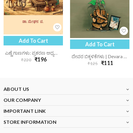
Add To Cart
Add To Cart
ಎಣ್ಣೆ ಗಾಣಗಳು: ಪ್ರಕರಣ ಅಧ್ಯಯನ | Enne Gaanagalu Prakarana Adhyayana
ದೇವರ ಬಿಕ್ಕಳಿಕೆಗಳು | Devara Bikkalikegalu
₹196
₹220
₹111
₹125
ABOUT US
OUR COMPANY
IMPORTANT LINK
STORE INFORMATION