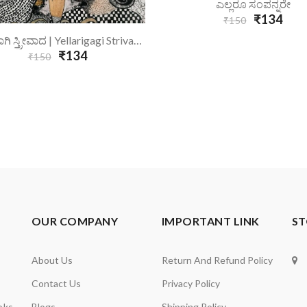
Add To Cart
ಎಲ್ಲರೂ ಸಂಪನ್ನರೇ
₹134
₹150
Add To Cart
ಎಲ್ಲರಿಗಾಗಿ ಸ್ತ್ರೀವಾದ | Yellarigagi Strivadha
₹134
₹150
OUR COMPANY
IMPORTANT LINK
ST
About Us
Return And Refund Policy
Contact Us
Privacy Policy
oks
Blogs
Shipping Policy