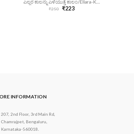
Add To Cart
A
ಎಲ್ಲರ ಕಾಲನ್ನು ಎಳೆಯುತ್ತೆ ಕಾಲಂ/ellara-Kaalannu-Eleyuthe-Column/
ಇಷ್ಟಕ
₹223
₹250
ORE INFORMATION
207, 2nd Floor, 3rd Main Rd,
Chamrajpet, Bengaluru,
Karnataka-560018.