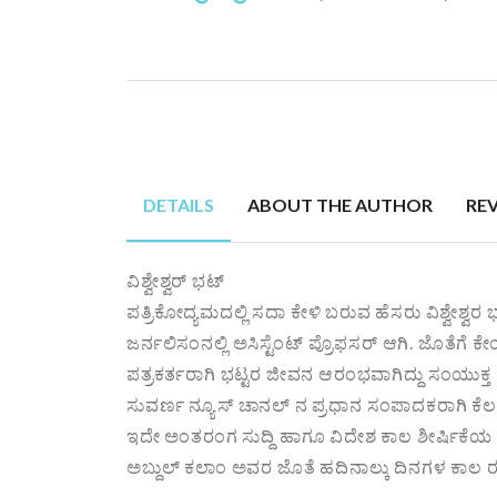
DETAILS
ABOUT THE AUTHOR
RE
ವಿಶ್ವೇಶ್ವರ್ ಭಟ್
ಪತ್ರಿಕೋದ್ಯಮದಲ್ಲಿ ಸದಾ ಕೇಳಿ ಬರುವ ಹೆಸರು ವಿಶ್ವೇಶ್
ಜರ್ನಲಿಸಂನಲ್ಲಿ ಅಸಿಸ್ಟೆಂಟ್ ಪ್ರೊಫಸರ್ ಆಗಿ. ಜೊತೆಗೆ ಕೇ
ಪತ್ರಕರ್ತರಾಗಿ ಭಟ್ಟರ ಜೀವನ ಆರಂಭವಾಗಿದ್ದು ಸಂಯುಕ್ತ ಕ
ಸುವರ್ಣ ನ್ಯೂಸ್ ಚಾನಲ್ ನ ಪ್ರಧಾನ ಸಂಪಾದಕರಾಗಿ ಕೆಲಸ ನಿರ್
ಇದೇ ಅಂತರಂಗ ಸುದ್ದಿ ಹಾಗೂ ವಿದೇಶ ಕಾಲ ಶೀರ್ಷಿಕೆಯ ಅಂಕ
ಅಬ್ದುಲ್ ಕಲಾಂ ಅವರ ಜೊತೆ ಹದಿನಾಲ್ಕು ದಿನಗಳ ಕಾಲ ರಷ್ಯ