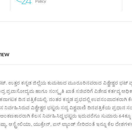
Policy
VIEW
ವರ ಭಟ್. ಉತ್ತರ ಕನ್ನಡ ಜಿಲ್ಲೆಯ ಕುಮಟಾದ ಮೂರೂರಿನವರಾದ ವಿಶ್ವೇಶ್ವರ ಭಟ್ 
ಂದ್ರ ಪ್ರವಾಸೋದ್ಯಮ ಹಾಗೂ ಸಂಸ್ಕೃತಿ ಖಾತೆ ಸಚಿವರಿಗೆ ವಿಶೇಷ ಕರ್ತವ್ಯ ಅಧಿಕಾ
ರ್ನಾಟಕ ದಿನ ಪತ್ರಿಕೆಯಲ್ಲಿ. ನಂತರ ಕನ್ನಡ ಪ್ರಭದಲ್ಲಿ ಉಪಸಂಪಾದಕರಾಗಿ ಕೆಲಸ
ವಹಿಸಿರುವ ವಿಶ್ವೇಶ್ವರ ಭಟ್ಟರು ಸದ್ಯ ವಿಶ್ವವಾಣಿ ದಿನಪತ್ರಿಕೆಯ ಪ್ರಧಾನ ಸಂಪಾದ
ಣಕಾರರಾಗಿ ಕೆಲಸ ನಿರ್ವಹಿಸಿದ್ದ ಭಟ್ಟರು ಇದುವರೆಗೂ ಸುಮಾರು 64ಕ್ಕೂ ಹೆಚ್ಚು
ಾ, ಆಸ್ಟ್ರೇಲಿಯಾ, ಯುಕ್ರೇನ್, ಐಸ್ ಲ್ಯಾಂಡ್ ಸೇರಿದಂತೆ ಇನ್ನೂ ಕೆಲ ದೇಶಗಳನ