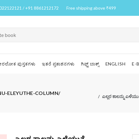
7022122121 / +91 8861212172
Free shipping above ₹499
ೀರಲೋಕ ಪುಸ್ತಕಗಳು
ಇತರೆ ಪ್ರಕಾಶನಗಳು
ಗಿಫ್ಟ್ ಬಾಕ್ಸ್
ENGLISH
E-
ALANNU-ELEYUTHE-COLUMN/
ಎಲ್ಲರ ಕಾಲನ್ನು ಎಳ