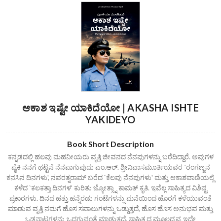
ಆಕಾಶ ಇಷ್ಟೇ ಯಾಕಿದೆಯೋ | AKASHA ISHTE
YAKIDEYO
Book Short Description
ಕನ್ನಡದಲ್ಲಿ ಹಲವು ಮಹನೀಯರು ವೃತ್ತಿ ಜೀವನದ ನೆನಪುಗಳನ್ನು ಬರೆದಿದ್ದಾರೆ. ಅವುಗಳ
ಪೈಕಿ ನನಗೆ ಥಟ್ಟನೆ ನೆನಪಾಗುವುದು ಎಂ.ಆರ್‌. ಶ್ರೀನಿವಾಸಮೂರ್ತಿಯವರ `ರಂಗಣ್ಣನ
ಕನಸಿನ ದಿನಗಳು', ನವರತ್ನರಾಮ್‌ ಬರೆದ `ಕೆಲವು ನೆನಪುಗಳು' ಮತ್ತು ಆಕಾಶವಾಣಿಯಲ್ಲಿ
ಕಳೆದ `ಕಲಕತ್ತಾ ದಿನಗಳ' ಕುರಿತು ಜ್ಯೋತ್ಸ್ನಾ ಕಾಮತ್‌ ಕೃತಿ. ಇವೆಲ್ಲ ಸಾಹಿತ್ಯದ ವಿಶಿಷ್ಟ
ಪ್ರಕಾರಗಳು. ದಿನದ ಹತ್ತು ಹನ್ನೆರಡು ಗಂಟೆಗಳನ್ನು ಮನೆಯಿಂದ ಹೊರಗೆ ಕಳೆಯುವಂತೆ
ಮಾಡುವ ವೃತ್ತಿ ನಮಗೆ ಹೊಸ ಸವಾಲುಗಳನ್ನು ಒಡ್ಡುತ್ತದೆ, ಹೊಸ ಹೊಸ ಅನುಭವ ಮತ್ತು
ಒಡನಾಟಗಳನ್ನು ಒದಗುವಂತೆ ಮಾಡುತ್ತದೆ. ಸಾಹಿತ್ಯದ ಮೂಲದ್ರವ್ಯ ಇದೇ