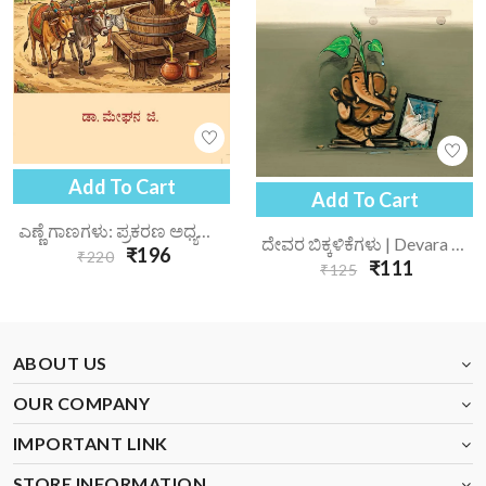
Add To Cart
Add To Cart
ಎಣ್ಣೆ ಗಾಣಗಳು: ಪ್ರಕರಣ ಅಧ್ಯಯನ | Enne Gaanagalu Prakarana Adhyayana
ದೇವರ ಬಿಕ್ಕಳಿಕೆಗಳು | Devara Bikkalikegalu
₹196
₹220
₹111
₹125
ABOUT US
OUR COMPANY
IMPORTANT LINK
STORE INFORMATION