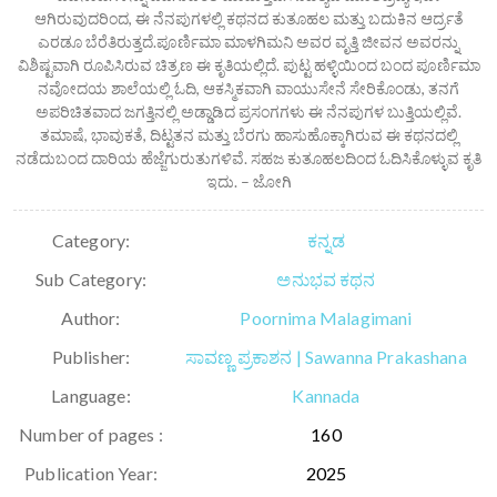
ಆಗಿರುವುದರಿಂದ, ಈ ನೆನಪುಗಳಲ್ಲಿ ಕಥನದ ಕುತೂಹಲ ಮತ್ತು ಬದುಕಿನ ಆರ್ದ್ರತೆ
ಎರಡೂ ಬೆರೆತಿರುತ್ತದೆ.ಪೂರ್ಣಿಮಾ ಮಾಳಗಿಮನಿ ಅವರ ವೃತ್ತಿ ಜೀವನ ಅವರನ್ನು
ವಿಶಿಷ್ಟವಾಗಿ ರೂಪಿಸಿರುವ ಚಿತ್ರಣ ಈ ಕೃತಿಯಲ್ಲಿದೆ. ಪುಟ್ಟ ಹಳ್ಳಿಯಿಂದ ಬಂದ ಪೂರ್ಣಿಮಾ
ನವೋದಯ ಶಾಲೆಯಲ್ಲಿ ಓದಿ, ಆಕಸ್ಮಿಕವಾಗಿ ವಾಯುಸೇನೆ ಸೇರಿಕೊಂಡು, ತನಗೆ
ಅಪರಿಚಿತವಾದ ಜಗತ್ತಿನಲ್ಲಿ ಅಡ್ಡಾಡಿದ ಪ್ರಸಂಗಗಳು ಈ ನೆನಪುಗಳ ಬುತ್ತಿಯಲ್ಲಿವೆ.
ತಮಾಷೆ, ಭಾವುಕತೆ, ದಿಟ್ಟತನ ಮತ್ತು ಬೆರಗು ಹಾಸುಹೊಕ್ಕಾಗಿರುವ ಈ ಕಥನದಲ್ಲಿ
ನಡೆದುಬಂದ ದಾರಿಯ ಹೆಜ್ಜೆಗುರುತುಗಳಿವೆ. ಸಹಜ ಕುತೂಹಲದಿಂದ ಓದಿಸಿಕೊಳ್ಳುವ ಕೃತಿ
ಇದು. – ಜೋಗಿ
Category:
ಕನ್ನಡ
Sub Category:
ಅನುಭವ ಕಥನ
Author:
Poornima Malagimani
Publisher:
ಸಾವಣ್ಣ ಪ್ರಕಾಶನ | Sawanna Prakashana
Language:
Kannada
Number of pages :
160
Publication Year:
2025