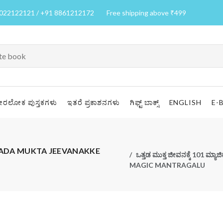
7022122121 / +91 8861212172
Free shipping above ₹499
ೀರಲೋಕ ಪುಸ್ತಕಗಳು
ಇತರೆ ಪ್ರಕಾಶನಗಳು
ಗಿಫ್ಟ್ ಬಾಕ್ಸ್
ENGLISH
E-
 | OTTADA MUKTA JEEVANAKKE
ಒತ್ತಡ ಮುಕ್ತ ಜೀವನಕ್ಕೆ 101 
MAGIC MANTRAGALU