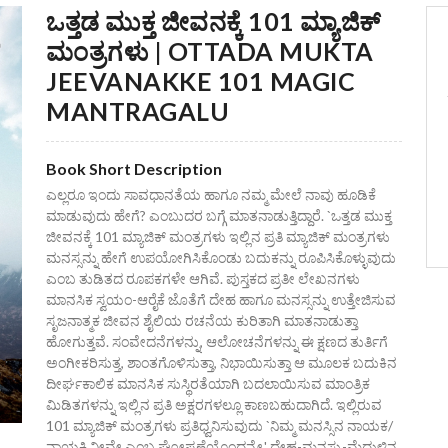
ಒತ್ತಡ ಮುಕ್ತ ಜೀವನಕ್ಕೆ 101 ಮ್ಯಾಜಿಕ್
ಮಂತ್ರಗಳು | OTTADA MUKTA
JEEVANAKKE 101 MAGIC
MANTRAGALU
Book Short Description
ಎಲ್ಲರೂ ಇಂದು ಸಾವಧಾನತೆಯ ಹಾಗೂ ನಮ್ಮ ಮೇಲೆ ನಾವು ಹೂಡಿಕೆ
ಮಾಡುವುದು ಹೇಗೆ? ಎಂಬುದರ ಬಗ್ಗೆ ಮಾತನಾಡುತ್ತಿದ್ದಾರೆ. `ಒತ್ತಡ ಮುಕ್ತ
ಜೀವನಕ್ಕೆ 101 ಮ್ಯಾಜಿಕ್‌ ಮಂತ್ರಗಳು ಇಲ್ಲಿನ ಪ್ರತಿ ಮ್ಯಾಜಿಕ್‌ ಮಂತ್ರಗಳು
ಮನಸ್ಸನ್ನು ಹೇಗೆ ಉಪಯೋಗಿಸಿಕೊಂಡು ಬದುಕನ್ನು ರೂಪಿಸಿಕೊಳ್ಳುವುದು
ಎಂಬ ತುಡಿತದ ರೂಪಕಗಳೇ ಆಗಿವೆ. ಪುಸ್ತಕದ ಪ್ರತೀ ಲೇಖನಗಳು
ಮಾನಸಿಕ ಸ್ವಯಂ-ಆರೈಕೆ ಜೊತೆಗೆ ದೇಹ ಹಾಗೂ ಮನಸ್ಸನ್ನು ಉತ್ತೇಜಿಸುವ
ಸೃಜನಾತ್ಮಕ ಜೀವನ ಶೈಲಿಯ ರಚನೆಯ ಕುರಿತಾಗಿ ಮಾತನಾಡುತ್ತಾ
ಹೋಗುತ್ತವೆ. ಸಂವೇದನೆಗಳನ್ನು, ಆಲೋಚನೆಗಳನ್ನು ಈ ಕ್ಷಣದ ತುರ್ತಿಗೆ
ಅಂಗೀಕರಿಸುತ್ತ, ಶಾಂತಗೊಳಿಸುತ್ತಾ, ನಿಭಾಯಿಸುತ್ತಾ ಆ ಮೂಲಕ ಬದುಕಿನ
ದೀರ್ಘಕಾಲಿಕ ಮಾನಸಿಕ ಸುಸ್ಥಿರತೆಯಾಗಿ ಬದಲಾಯಿಸುವ ಮಾಂತ್ರಿಕ
ಮಿಡಿತಗಳನ್ನು ಇಲ್ಲಿನ ಪ್ರತಿ ಅಕ್ಷರಗಳಲ್ಲೂ ಕಾಣಬಹುದಾಗಿದೆ. ಇಲ್ಲಿರುವ
101 ಮ್ಯಾಜಿಕ್‌ ಮಂತ್ರಗಳು ಪ್ರತಿಧ್ವನಿಸುವುದು `ನಿಮ್ಮ ಮನಸ್ಸಿನ ನಾಯಕ/
ನಾಯಕಿ ನೀವೇ ಎಂಬ ಘೋಷಣೆಯೊಂದನ್ನೇ.' ದೇಹ-ಮನಸ್ಸು-ಮೆದುಳಿನ