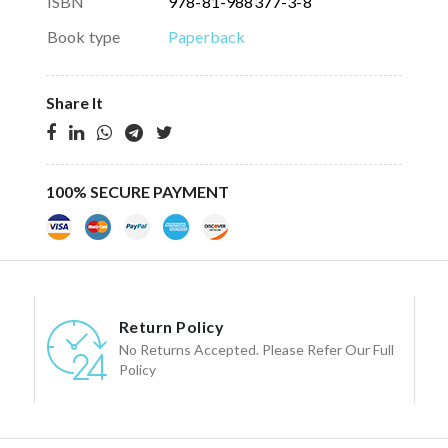
ISBN
978-81-988377-3-8
Book type
Paperback
Share It
100% SECURE PAYMENT
Return Policy
No Returns Accepted. Please Refer Our Full
Policy