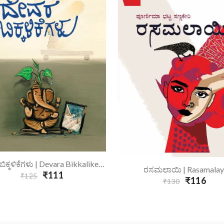
Add To Cart
ದೇವರ ಬಿಕ್ಕಳಿಕೆಗಳು | Devara Bikkalikegalu
Add To Cart
ರಸಮಲಾಯಿ | Rasamalay
₹111
₹125
₹116
₹130