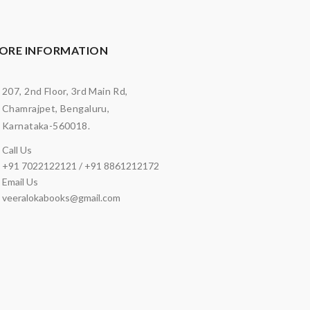
ORE INFORMATION
207, 2nd Floor, 3rd Main Rd,
Chamrajpet, Bengaluru,
Karnataka-560018.
Call Us
+91 7022122121 / +91 8861212172
Email Us
veeralokabooks@gmail.com