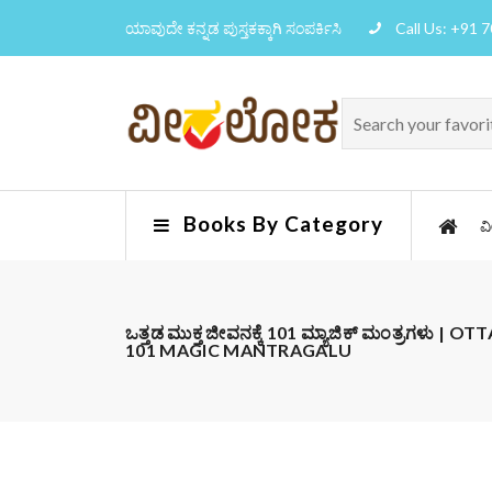
ಯಾವುದೇ ಕನ್ನಡ ಪುಸ್ತಕಕ್ಕಾಗಿ ಸಂಪರ್ಕಿಸಿ
Call Us: +91 
Books By Category
ವ
ಒತ್ತಡ ಮುಕ್ತ ಜೀವನಕ್ಕೆ 101 ಮ್ಯಾಜಿಕ್ ಮಂತ್ರಗಳು
101 MAGIC MANTRAGALU