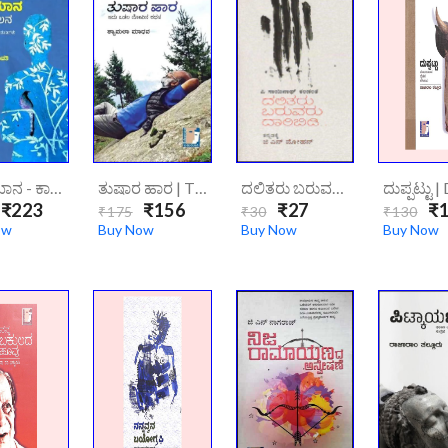
ಗಾನ ಯಾನ - ಕಾವ್ಯ ಮಿಲನ | Gaana Yaana - Kavya Milana
ತುಷಾರ ಹಾರ | Thushara Hara
ದಲಿತರು ಬರುವರು ದಾರಿಬಿಡಿ… | Dhalitharu Baruvaru Dharibidi
₹223
₹156
₹27
₹1
₹175
₹30
₹130
ow
Buy Now
Buy Now
Buy Now