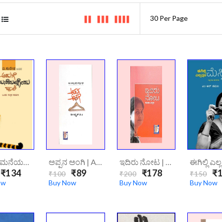
ಅಡುಗೆ ಮನೆಯಲ್ಲೊಂದು ಹುಲಿ | Aduge Maneyalondu Huli
ಅಪ್ಪನ ಅಂಗಿ | Appana Angi
ಇದಿರು ನೋಟ | Edhiru Nota
₹134
₹89
₹178
₹1
₹100
₹200
₹150
ow
Buy Now
Buy Now
Buy Now