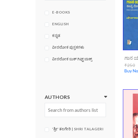
ACE
ADAMS MEDIA
E-BOOKS
CORPORATION
ENGLISH
ಕನ್ನಡ
ವೀರಲೋಕ ಪುಸ್ತಕಗಳು
ವೀರಲೋಕ ಬುಕ್ ಗಿಫ್ಟ್ ಬಾಕ್ಸ್
₹250
Buy N
AUTHORS
'ಶ್ರೀ' ತಲಗೇರಿ | SHRI TALAGERI