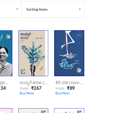
ಈಗಿಲ್ಲಿ ಎಲ್ಲವೂ ಮೆಸ್ಸಿ | Eegilli Ellavoo Messi
ಉಪ್ಪಾಗೆ ಹರಳು | Uppage Haralu
ಕೆರೆ-ದಡ | Kere-Dada
34
₹267
₹89
₹300
₹100
Buy Now
Buy Now