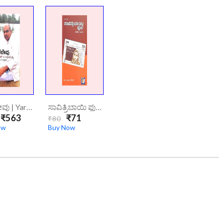
ಯರೆಬೇವು | Yarebevu
ಸಾವಿತ್ರಿಬಾಯಿ ಫುಲೆ | Savitribayi Phule
₹563
₹71
₹80
ow
Buy Now