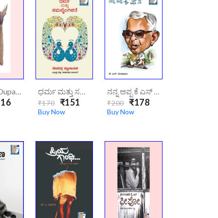
ದುಪ್ಪಟ್ಟು | Dupattu
ಧರ್ಮ ಮತ್ತು ಸಮಲೈಂಗಿಕತೆ | Dharma Mattu Samalaingikate
ನನ್ನ ಅಪ್ಪ ಕೆ ಎಸ್ ನ | Nanna Appa K S Na
16
₹151
₹178
₹170
₹200
Buy Now
Buy Now