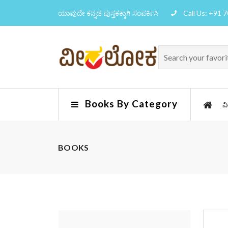
ಯಾವುದೇ ಕನ್ನಡ ಪುಸ್ತಕಕ್ಕಾಗಿ ಸಂಪರ್ಕಿಸಿ
Call Us: +91 
Books By Category
ವ
BOOKS