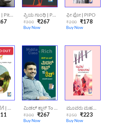
ಪಿಟ್ಕಾಯಣ | Pitkayana
ಪ್ರಿಯ ಗಾಂಧಿ | Priya Gandhi
ಫೀ ಫೋ | PIPO
67
₹267
₹178
₹300
₹200
Buy Now
Buy Now
D OUT
ಮರಳಿ ಮನೆಗೆ | Marali Manege1
ಮಿಡಲ್ ಕ್ಲಾಸ್ To ರಿಚ್ | Middle Class To Rich
ಮೂವರು ಮಹಮದರು | Muvaru Mahamadharu
11
₹267
₹223
₹300
₹250
Buy Now
Buy Now