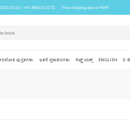
7022122121 / +91 8861212172
Free shipping above ₹499
ೀರಲೋಕ ಪುಸ್ತಕಗಳು
ಇತರೆ ಪ್ರಕಾಶನಗಳು
ಗಿಫ್ಟ್ ಬಾಕ್ಸ್
ENGLISH
E-