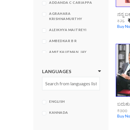
ADDANDA C CARIAPPA
AGRAHARA
KRISHNAMURTHY
₹
₹75
Buy N
ALEIKHYA MAITREYI
AMBEDKAR B R
AMIE KAUFMAN, JAY
KRISTOFF
AMIR KFIR, STEPHEN
LANGUAGES
HECHT
AMISH
AMISH TRIPATHI
ENGLISH
AMISH TRIPATHI| BHAVNA
₹300
ROY
KANNADA
Buy N