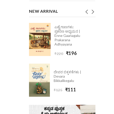
NEW ARRIVAL
ಎಣ್ಣೆ ಗಾಣಗಳು:
ೆ ಮಾತು
ಪ್ರಕರಣ ಅಧ್ಯಯನ |
 Ondolle
Enne Gaanagalu
5
Prakarana
Adhyayana
₹223
₹196
₹220
ದೇವರ ಬಿಕ್ಕಳಿಕೆಗಳು |
Devara
Bikkalikegalu
₹111
₹125