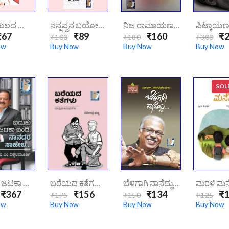
ನನ್ನ ಬಕುಲದ ಹೂವು | Nana Bakuladha Huvu
ನನ್ನವ್ವನ ಬಯೋಗ್ರಫಿ | Nannavvana Bayagraphi
ನಿಜ ರಾಮಾಯಣದ ಅನ್ವೇಷಣೆ | Nija Ramayanadha Anveshana
67
₹89
₹160
₹2
₹100
₹180
₹300
ow
Buy Now
Buy Now
Buy Now
SOL
ಬದುಕು ಜಟಕಾ ಬಂಡಿ ನಾನದರ ಸಾಹೇಬ| Baduku Jataka Bandi Nanadara Saheba
ಬರೆಯದ ಕತೆಗಳು | Bareyada Kathegalu
ಬೆಳಗಾಗಿ ನಾನೆದ್ದು|BELAGAAGI NAANEDDU
₹367
₹156
₹134
₹1
₹175
₹150
₹125
ow
Buy Now
Buy Now
Buy Now