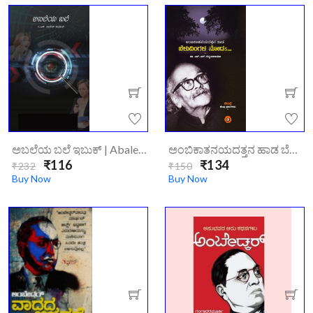
ಅಬಲೆಯ ಬಲೆ ಇಬುಕ್ | Abaleya Bale Ebook
ಅಂಬಿಕಾತನಯದತ್ತನ ಹಾಡ ಬೆಳುದಿಂಗಳ ನೋಡs... | Beludingala Noda..
₹116
₹134
₹232
₹150
Buy Now
Buy Now