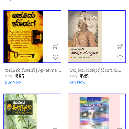
ಅಪ್ರತಿಮ ಕೊಡುಗೆ | Apratima Koduge
ಅಪ್ರತಿಮ ದೇಶಭಕ್ತ ಟೀಪೂ ಸುಲ್ತಾನ್|apratima-Deshabhakta-Tippu-Sultan/
₹85
₹45
₹95
₹50
Buy Now
Buy Now