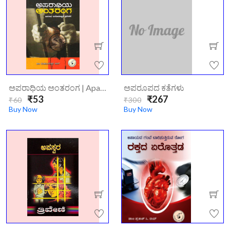
ಅಪರಾಧಿಯ ಅಂತರಂಗ | Aparadhiya Antaranga
ಅಪರೂಪದ ಕತೆಗಳು
₹53
₹267
₹60
₹300
Buy Now
Buy Now