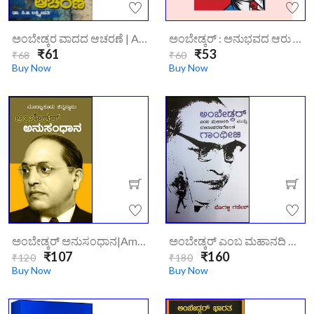
ಅಂಬೇಡ್ಕರ ವಾದದ ಆಚರಣೆ | Ambedkara Vadadha Acharane
ಅಂಬೇಡ್ಕರ್ : ಅನುಭವದ ಆರು ಕಥನಗಳು|Ambedkar Anubhavada 6 Kathegalu
₹61
₹53
₹68
₹60
Buy Now
Buy Now
ಅಂಬೇಡ್ಕರ್ ಅನುಸಂಧಾನ|Ambedkar Anusandhana
ಅಂಬೇಡ್ಕರ್ ಎಂಬ ಮಹಾನದಿ ಮತ್ತು ದಲಿತೀಕರಣಗೊಂಡ ಗಾಂಧೀಜಿ|Ambetkar Emba Mahanadi Mattu Daliteekaranagonda Gandhiji
₹107
₹160
₹120
₹180
Buy Now
Buy Now