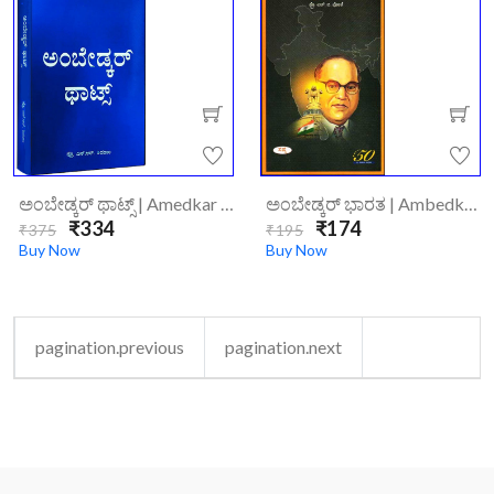
ಅಂಬೇಡ್ಕರ್ ಥಾಟ್ಸ್ | Amedkar Thoughts
ಅಂಬೇಡ್ಕರ್ ಭಾರತ | Ambedkar Bharatha
₹334
₹174
₹375
₹195
Buy Now
Buy Now
pagination.previous
pagination.next