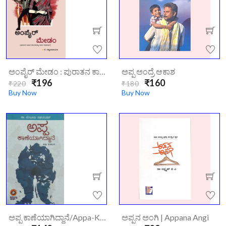
ಅಂಪೈರ್ ಮೇಡಂ : ಪುರಾತನ ಕಾಲದ ಹೆಂಗಸರನ್ನು ಕುರಿತು ಕಾದಂಬರಿ | Umpire Madam
ಅಪ್ಪ ಅಂದ್ರೆ ಆಕಾಶ
₹196
₹160
₹220
₹180
Buy Now
Buy Now
ಅಪ್ಪ ಕಾಣೆಯಾಗಿದ್ದಾನೆ/appa-Kaaneyagiddane/
ಅಪ್ಪನ ಅಂಗಿ | Appana Angi