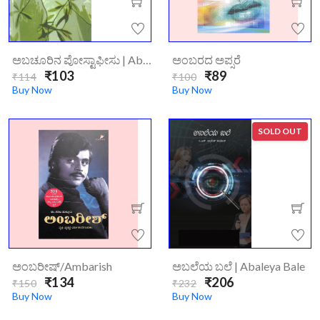
ಅಬಚೂರಿನ ಪೋಸ್ಟಾಫೀಸು | Abachurina Postoffice
ಅಂಬರದ ಅಪ್ಸರೆ
₹103
₹89
₹114
₹100
Buy Now
Buy Now
SOLD OUT
ಅಂಬರೀಷ್/ambarish
ಅಬಲೆಯ ಬಲೆ | Abaleya Bale
₹134
₹206
₹150
₹232
Buy Now
Buy Now