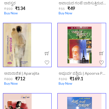
ಅಪಸ್ವರ
ಅಪಾಯದ ಗಂಟೆ ಬಾರಿಸುತ್ತಿರುವ ರೋಗ ರಕ್ತದ ಏರೊತ್ತಡ|Apayada Gante Barisuttiruva ROga Raktada Erottada
₹134
₹49
₹150
₹55
Buy Now
Buy Now
ಅಪಾರಾಜಿತ | Aparajita
ಅಪೂರ್ವ ಪಶ್ಚಿಮ | Apoorva Paschima
₹712
₹169.1
₹800
₹190
Buy Now
Buy Now