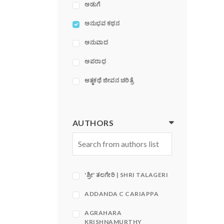
ಅಡುಗೆ
ಅನುಭವ ಕಥನ
ಅನುವಾದ
ಅಪರಾಧ
ಆತ್ಮಕಥೆ ಜೀವನ ಚರಿತ್ರೆ
ಆರೋಗ್ಯ, ವೈದ್ಯಕೀಯ,
ಮನೋವೈದ್ಯಕೀಯ
AUTHORS
ಇತಿಹಾಸ
ಕಥಾ ಸಂಕಲನ
ಕಥೆ ಪುಸ್ತಕಗಳು
'ಶ್ರೀ' ತಲಗೇರಿ | SHRI TALAGERI
ಕಂಪ್ಯೂಟರ್
ADDANDA C CARIAPPA
ಕವನಗಳು
AGRAHARA
KRISHNAMURTHY
ಕಾದಂಬರಿ