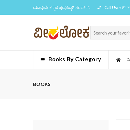
ಯಾವುದೇ ಕನ್ನಡ ಪುಸ್ತಕಕ್ಕಾಗಿ ಸಂಪರ್ಕಿಸಿ
Call Us: +91 
Books By Category
ವ
BOOKS