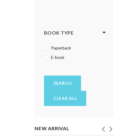
ಭಗವದ್ಗೀತೆ
ಮಕ್ಕಳ ಪುಸ್ತಕಗಳು
ಯೋಗ
BOOK TYPE
ರಾಮಾಯಣ
Paperback
ರೋಚಕ ಕತೆಗಳು
E-book
ಲೇಖನಗಳು, ಪ್ರಬಂಧಗಳು
ವಿಜ್ಞಾನ
ವಿಮರ್ಶೆ
SEARCH
ವಿಶ್ವಕೋಶ
CLEAR ALL
ವ್ಯಕ್ತಿತ್ವ ವಿಕಸನ
ವ್ಯಾಕರಣ - ಭಾಷೆ
NEW ARRIVAL
ಸಂಶೋಧನಾ ಕೃತಿ