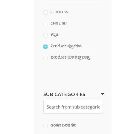
ACE
ADAMS MEDIA
E-BOOKS
CORPORATION
ENGLISH
ಕನ್ನಡ
ವೀರಲೋಕ ಪುಸ್ತಕಗಳು
ವೀರಲೋಕ ಬುಕ್ ಗಿಫ್ಟ್ ಬಾಕ್ಸ್
SUB CATEGORIES
ಅಂಕಣ ಬರಹಗಳು