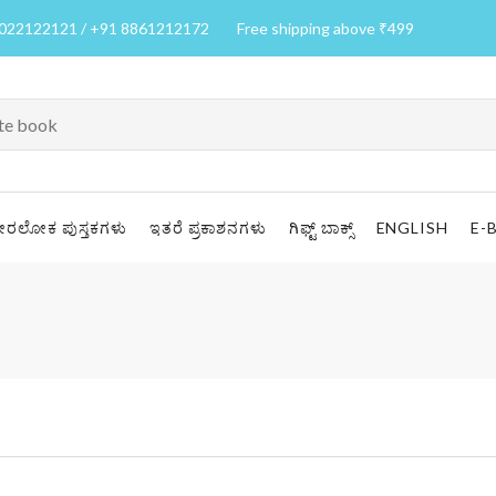
7022122121 / +91 8861212172
Free shipping above ₹499
ೀರಲೋಕ ಪುಸ್ತಕಗಳು
ಇತರೆ ಪ್ರಕಾಶನಗಳು
ಗಿಫ್ಟ್ ಬಾಕ್ಸ್
ENGLISH
E-