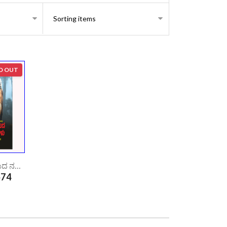
D OUT
ಹಿಮಾಲಯದ ನರಭಕ್ಷಕಗಳು | Himalayada Narabhakshakagalu
74