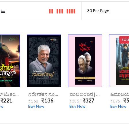
SOL
ಕುಣಿಗಲ್ ಟು ಕಂದಹಾರ್ | Kunigal To Kandahar
ನಿರ್ದೇಶಕನ ನೂರಾರು ಕಣ್ಣು | Nirdeshakana Nooraaru Kannu
ಬಿಂಬ ಬಿಂಬನ | Bimba Bimbana
₹221
₹136
₹327
₹5
₹160
₹385
₹675
ow
Buy Now
Buy Now
Buy Now