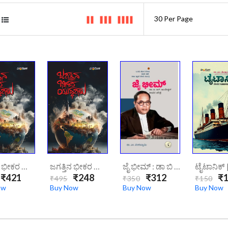
ಜಗತ್ತಿನ ಭೀಕರ ಯುದ್ಧಗಳು | Jagattina Bheekara Yuddhagalu
ಜಗತ್ತಿನ ಭೀಕರ ಯುದ್ಧಗಳು ಇಬುಕ್ | Jagattina Bheekara Yuddhagalu Ebook
ಜೈ ಭೀಮ್ : ಡಾ ಬಿ ಆರ್ ಅಂಬೇಡ್ಕರ್ ಜೀವನ ಚರಿತ್ರೆ | Jai Bhim Dr. B R Ambedkar Jeevana Charitre
₹421
₹248
₹312
₹1
₹495
₹350
₹150
ow
Buy Now
Buy Now
Buy Now