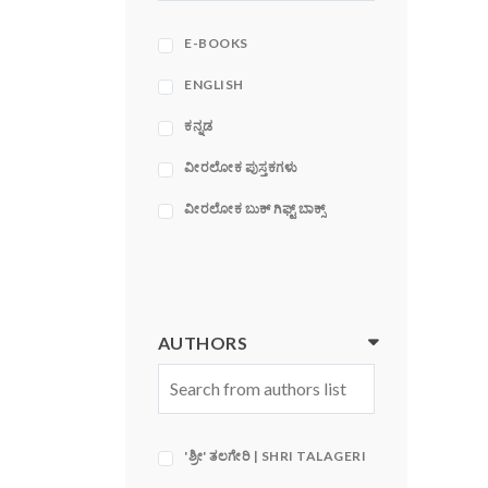
ACE
ADAMS MEDIA
E-BOOKS
CORPORATION
ENGLISH
ಕನ್ನಡ
ವೀರಲೋಕ ಪುಸ್ತಕಗಳು
ವೀರಲೋಕ ಬುಕ್ ಗಿಫ್ಟ್ ಬಾಕ್ಸ್
AUTHORS
'ಶ್ರೀ' ತಲಗೇರಿ | SHRI TALAGERI