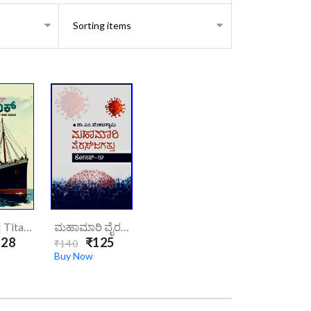
ಟೈಟಾನಿಕ್ | Titanic
ಮಹಾಮಾರಿ ವೈರಸ್ ಜಗತ್ತು (ಕೋವಿಡ್ 19) | Mahamari-Virus-Jagattu-Covid-19
28
₹125
₹140
Buy Now