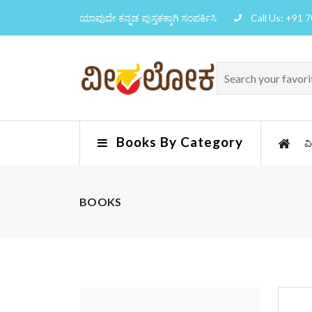
ಯಾವುದೇ ಕನ್ನಡ ಪುಸ್ತಕಕ್ಕಾಗಿ ಸಂಪರ್ಕಿಸಿ
Call Us: +91 
Books By Category
ವ
BOOKS