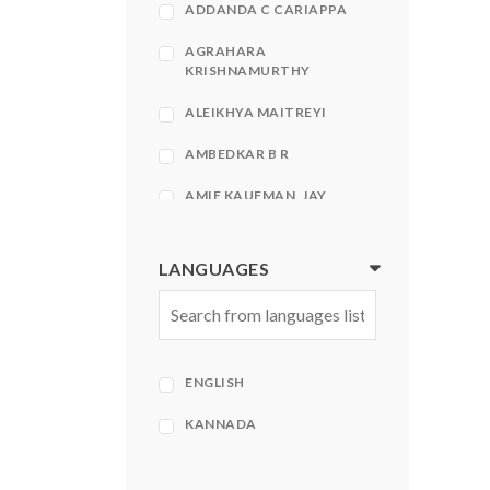
ADDANDA C CARIAPPA
AGRAHARA
KRISHNAMURTHY
ALEIKHYA MAITREYI
AMBEDKAR B R
AMIE KAUFMAN, JAY
KRISTOFF
AMIR KFIR, STEPHEN
LANGUAGES
HECHT
AMISH
AMISH TRIPATHI
ENGLISH
AMISH TRIPATHI| BHAVNA
ROY
KANNADA