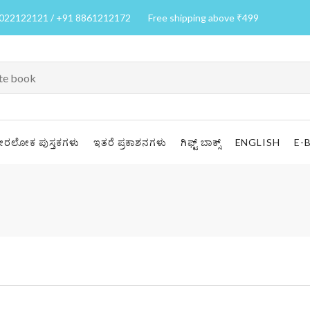
7022122121 / +91 8861212172
Free shipping above ₹499
ೀರಲೋಕ ಪುಸ್ತಕಗಳು
ಇತರೆ ಪ್ರಕಾಶನಗಳು
ಗಿಫ್ಟ್ ಬಾಕ್ಸ್
ENGLISH
E-