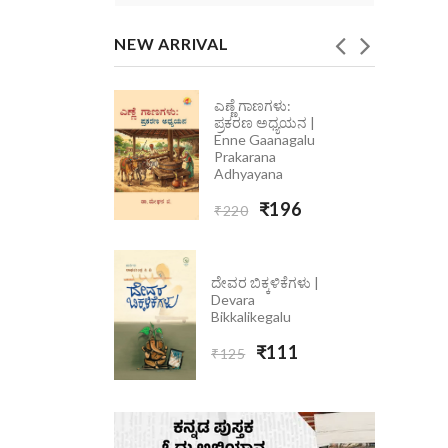
NEW ARRIVAL
ಎಣ್ಣೆ ಗಾಣಗಳು:
ೆ ಮಾತು
ಪ್ರಕರಣ ಅಧ್ಯಯನ |
 Ondolle
Enne Gaanagalu
5
Prakarana
Adhyayana
₹223
₹196
₹220
ದೇವರ ಬಿಕ್ಕಳಿಕೆಗಳು |
Devara
Bikkalikegalu
₹111
₹125