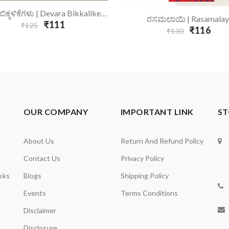
Add To Cart
ದೇವರ ಬಿಕ್ಕಳಿಕೆಗಳು | Devara Bikkalikegalu
Add To Cart
ರಸಮಲಾಯಿ | Rasamalay
₹111
₹125
₹116
₹130
OUR COMPANY
IMPORTANT LINK
ST
About Us
Return And Refund Policy
Contact Us
Privacy Policy
oks
Blogs
Shipping Policy
Events
Terms Conditions
Disclaimer
Disclosure