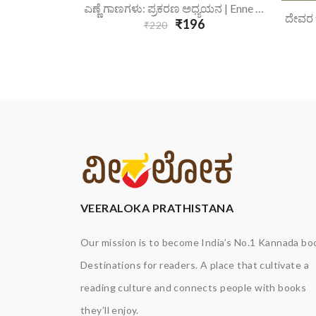
6
Add To Cart
ಎಣ್ಣೆ ಗಾಣಗಳು: ಪ್ರಕರಣ ಅಧ್ಯಯನ | Enne Gaanagalu Prakarana Adhyayana
₹196
₹220
VEERALOKA PRATHISTANA
Our mission is to become India’s No.1 Kannada bo
Destinations for readers. A place that cultivate a
reading culture and connects people with books
they’ll enjoy.