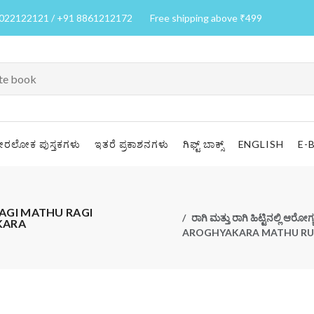
7022122121 / +91 8861212172
Free shipping above ₹499
ೀರಲೋಕ ಪುಸ್ತಕಗಳು
ಇತರೆ ಪ್ರಕಾಶನಗಳು
ಗಿಫ್ಟ್ ಬಾಕ್ಸ್
ENGLISH
E-
ಕರ | RAGI MATHU RAGI
ರಾಗಿ ಮತ್ತು ರಾಗಿ ಹಿಟ್ಟಿನಲ್ಲಿ 
KARA
AROGHYAKARA MATHU RU