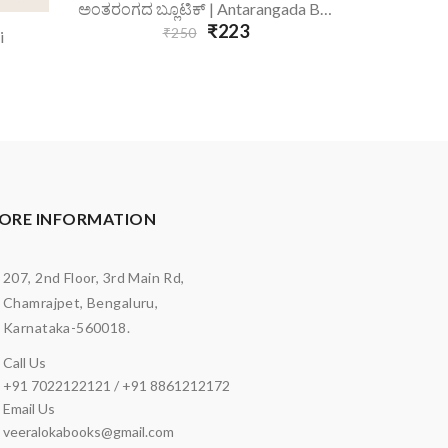
Add To Cart
A
ಅಂತರಂಗದ ಬ್ಲೂಟಿಕ್ | Antarangada Blutik
₹223
₹250
i
ORE INFORMATION
207, 2nd Floor, 3rd Main Rd,
Chamrajpet, Bengaluru,
Karnataka-560018.
Call Us
+91 7022122121 / +91 8861212172
Email Us
veeralokabooks@gmail.com