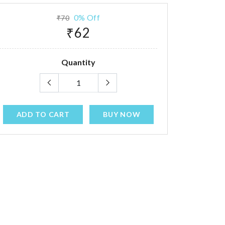
0% Off
₹70
₹62
Quantity
ADD TO CART
BUY NOW