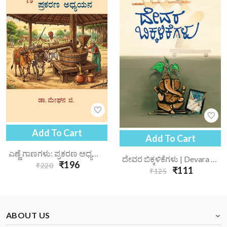
Add To Cart
Add To Cart
ಎಣ್ಣೆ ಗಾಣಗಳು: ಪ್ರಕರಣ ಅಧ್ಯಯನ | Enne Gaanagalu Prakarana Adhyayana
ದೇವರ ಬಿಕ್ಕಳಿಕೆಗಳು | Devara Bikkalikegalu
₹196
₹220
₹111
₹125
ABOUT US