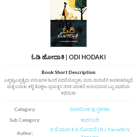
ಓಡಿ ಹೋದಾಕಿ | ODI HODAKI
Book Short Description
ಎಪ್ಪತ್ತುಎಪ್ಪತೈದು ವರುಷಗಳ ಹಿಂದೆ ವಿಧವೆಯೊಬ್ಬಳು, ಮರು ಮದುವೆಗೆ ಅವಕಾಶವಿಲ್ಲದೆ,
ಮತ್ತೆ ಬದುಕು ಕಟ್ಟಿ ಕೊಳ್ಳಲು ಪ್ರಯತ್ನಿಸಿ ನರಕ ಯಾತನೆ ಅನುಭವಿಸಿದ ಒಬ್ಬ ವಿಧವೆಯ
ಕಥೆಯಿತು
Category:
ವೀರಲೋಕ ಪುಸ್ತಕಗಳು
Sub Category:
ಕಾದಂಬರಿ
ಬಿ ಜೆ ಪಾರ್ವತಿ ವಿ ಸೋನಾರೆ | B J Parvathi V
Author:
Sonaare