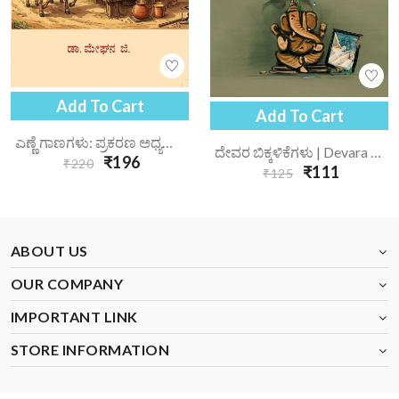
Add To Cart
Add To Cart
ಎಣ್ಣೆ ಗಾಣಗಳು: ಪ್ರಕರಣ ಅಧ್ಯಯನ | Enne Gaanagalu Prakarana Adhyayana
ದೇವರ ಬಿಕ್ಕಳಿಕೆಗಳು | Devara Bikkalikegalu
₹196
₹220
₹111
₹125
ABOUT US
OUR COMPANY
IMPORTANT LINK
STORE INFORMATION