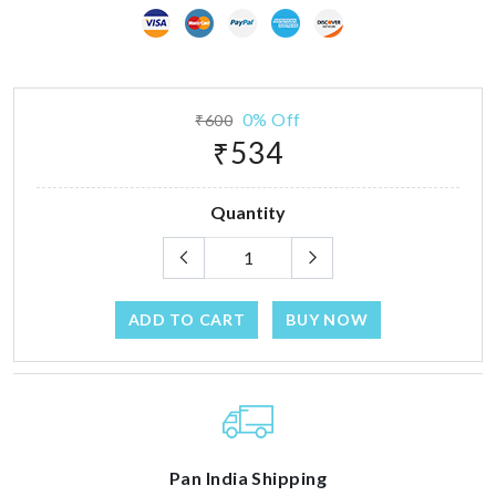
0% Off
₹600
₹534
Quantity
ADD TO CART
BUY NOW
Pan India Shipping