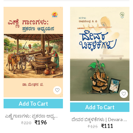
Add To Cart
Add To Cart
ಎಣ್ಣೆ ಗಾಣಗಳು: ಪ್ರಕರಣ ಅಧ್ಯಯನ | Enne Gaanagalu Prakarana Adhyayana
ದೇವರ ಬಿಕ್ಕಳಿಕೆಗಳು | Devara Bikkalikegalu
₹196
₹220
₹111
₹125