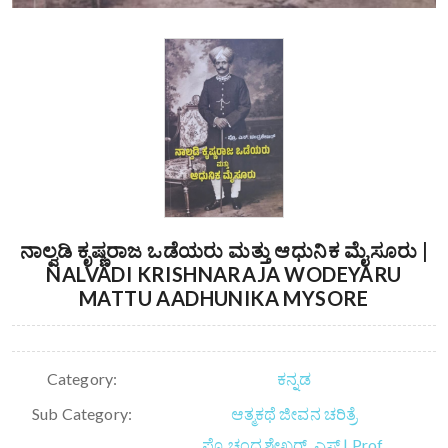
ನಾಲ್ವಡಿ ಕೃಷ್ಣರಾಜ ಒಡೆಯರು ಮತ್ತು ಆಧುನಿಕ ಮೈಸೂರು |
NALVADI KRISHNARAJA WODEYARU
MATTU AADHUNIKA MYSORE
Category:
ಕನ್ನಡ
Sub Category:
ಆತ್ಮಕಥೆ ಜೀವನ ಚರಿತ್ರೆ
ಪ್ರೊ ಚಂದ್ರಶೇಖರ್. ಎಸ್ | Prof.