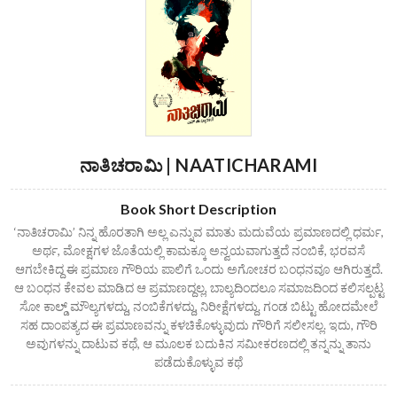
ನಾತಿಚರಾಮಿ | NAATICHARAMI
Book Short Description
‘ನಾತಿಚರಾಮಿ’ ನಿನ್ನ ಹೊರತಾಗಿ ಅಲ್ಲ ಎನ್ನುವ ಮಾತು ಮದುವೆಯ ಪ್ರಮಾಣದಲ್ಲಿ ಧರ್ಮ,
ಅರ್ಥ, ಮೋಕ್ಷಗಳ ಜೊತೆಯಲ್ಲಿ ಕಾಮಕ್ಕೂ ಅನ್ವಯವಾಗುತ್ತದೆ ನಂಬಿಕೆ, ಭರವಸೆ
ಆಗಬೇಕಿದ್ದ ಈ ಪ್ರಮಾಣ ಗೌರಿಯ ಪಾಲಿಗೆ ಒಂದು ಅಗೋಚರ ಬಂಧನವೂ ಆಗಿರುತ್ತದೆ.
ಆ ಬಂಧನ ಕೇವಲ ಮಾಡಿದ ಆ ಪ್ರಮಾಣದ್ದಲ್ಲ, ಬಾಲ್ಯದಿಂದಲೂ ಸಮಾಜದಿಂದ ಕಲಿಸಲ್ಪಟ್ಟ
ಸೋ ಕಾಲ್ಡ್ ಮೌಲ್ಯಗಳದ್ದು, ನಂಬಿಕೆಗಳದ್ದು, ನಿರೀಕ್ಷೆಗಳದ್ದು. ಗಂಡ ಬಿಟ್ಟು ಹೋದಮೇಲೆ
ಸಹ ದಾಂಪತ್ಯದ ಈ ಪ್ರಮಾಣವನ್ನು ಕಳಚಿಕೊಳ್ಳುವುದು ಗೌರಿಗೆ ಸಲೀಸಲ್ಲ. ಇದು, ಗೌರಿ
ಅವುಗಳನ್ನು ದಾಟುವ ಕಥೆ, ಆ ಮೂಲಕ ಬದುಕಿನ ಸಮೀಕರಣದಲ್ಲಿ ತನ್ನನ್ನು ತಾನು
ಪಡೆದುಕೊಳ್ಳುವ ಕಥೆ