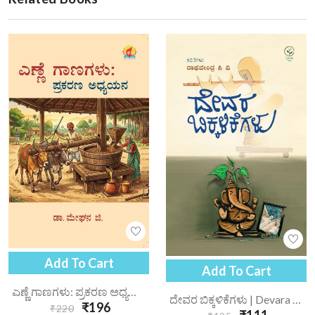
Add To Cart
Add To Cart
ಎಣ್ಣೆ ಗಾಣಗಳು: ಪ್ರಕರಣ ಅಧ್ಯಯನ | Enne Gaanagalu Prakarana Adhyayana
ದೇವರ ಬಿಕ್ಕಳಿಕೆಗಳು | Devara Bikkalikegalu
₹196
₹220