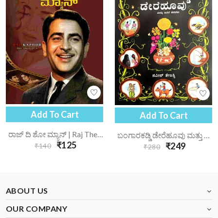
Add To Cart
Add To Cart
ರಾಜ್ ದಿ ಶೋ ಮ್ಯಾನ್ | Raj The Showman :Raj Kapoor Biography
ಬಂಗಾರಕಡ್ಡಿ ಡೇರೆಹೂವು ಮತ್ತು ಇತರ ಕಥೆಗಳು | Bangarakaddi Derehoovu Muttu Itara Kathegalu
₹125
₹249
₹140
₹280
ABOUT US
OUR COMPANY