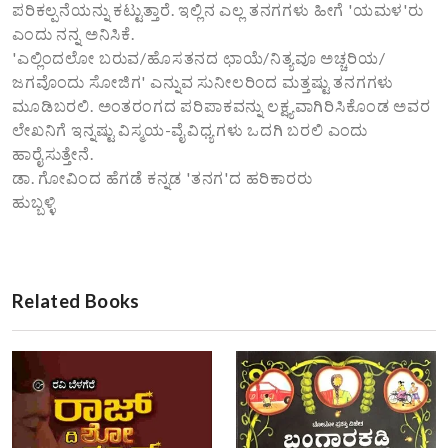
ಪರಿಕಲ್ಪನೆಯನ್ನು ಕಟ್ಟುತ್ತಾರೆ. ಇಲ್ಲಿನ ಎಲ್ಲ ತನಗಗಳು ಹೀಗೆ 'ಯಮಳ'ರು
ಎಂದು ನನ್ನ ಅನಿಸಿಕೆ.
'ಎಲ್ಲಿಂದಲೋ ಬರುವ/ಹೊಸತನದ ಛಾಯೆ/ನಿತ್ಯವೂ ಅಚ್ಚರಿಯ/
ಜಗವೊಂದು ಸೋಜಿಗ' ಎನ್ನುವ ಸುನೀಲರಿಂದ ಮತ್ತಷ್ಟು ತನಗಗಳು
ಮೂಡಿಬರಲಿ. ಅಂತರಂಗದ ಪರಿಪಾಕವನ್ನು ಲಕ್ಷ್ಯವಾಗಿರಿಸಿಕೊಂಡ ಅವರ
ಲೇಖನಿಗೆ ಇನ್ನಷ್ಟು ವಿಸ್ಮಯ-ವೈವಿಧ್ಯಗಳು ಒದಗಿ ಬರಲಿ ಎಂದು
ಹಾರೈಸುತ್ತೇನೆ.
ಡಾ. ಗೋವಿಂದ ಹೆಗಡೆ ಕನ್ನಡ 'ತನಗ'ದ ಹರಿಕಾರರು
ಹುಬ್ಬಳ್ಳಿ
Related Books