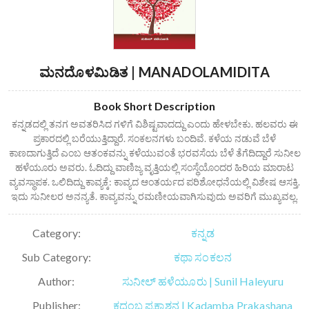
ಮನದೊಳಮಿಡಿತ | MANADOLAMIDITA
Book Short Description
ಕನ್ನಡದಲ್ಲಿ ತನಗ ಅವತರಿಸಿದ ಗಳಿಗೆ ವಿಶಿಷ್ಟವಾದದ್ದು ಎಂದು ಹೇಳಬೇಕು. ಹಲವರು ಈ
ಪ್ರಕಾರದಲ್ಲಿ ಬರೆಯುತ್ತಿದ್ದಾರೆ. ಸಂಕಲನಗಳು ಬಂದಿವೆ. ಕಳೆಯ ನಡುವೆ ಬೆಳೆ
ಕಾಣದಾಗುತ್ತಿದೆ ಎಂಬ ಆತಂಕವನ್ನು ಕಳೆಯುವಂತೆ ಭರವಸೆಯ ಬೆಳೆ ತೆಗೆದಿದ್ದಾರೆ ಸುನೀಲ
ಹಳೆಯೂರು ಅವರು. ಓದಿದ್ದು ವಾಣಿಜ್ಯ ವೃತ್ತಿಯಲ್ಲಿ ಸಂಸ್ಥೆಯೊಂದರ ಹಿರಿಯ ಮಾರಾಟ
ವ್ಯವಸ್ಥಾಪಕ. ಒಲಿದಿದ್ದು ಕಾವ್ಯಕ್ಕೆ: ಕಾವ್ಯದ ಆಂತರ್ಯದ ಪರಿಶೋಧನೆಯಲ್ಲಿ ವಿಶೇಷ ಆಸಕ್ತಿ.
ಇದು ಸುನೀಲರ ಅನನ್ಯತೆ. ಕಾವ್ಯವನ್ನು ರಮಣೀಯವಾಗಿಸುವುದು ಅವರಿಗೆ ಮುಖ್ಯವಲ್ಲ.
Category:
ಕನ್ನಡ
Sub Category:
ಕಥಾ ಸಂಕಲನ
Author:
ಸುನೀಲ್ ಹಳೆಯೂರು | Sunil Haleyuru
Publisher:
ಕದಂಬ ಪ್ರಕಾಶನ | Kadamba Prakashana