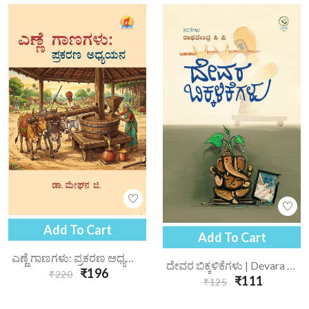
Add To Cart
Add To Cart
ಎಣ್ಣೆ ಗಾಣಗಳು: ಪ್ರಕರಣ ಅಧ್ಯಯನ | Enne Gaanagalu Prakarana Adhyayana
ದೇವರ ಬಿಕ್ಕಳಿಕೆಗಳು | Devara Bikkalikegalu
₹196
₹220
₹111
₹125