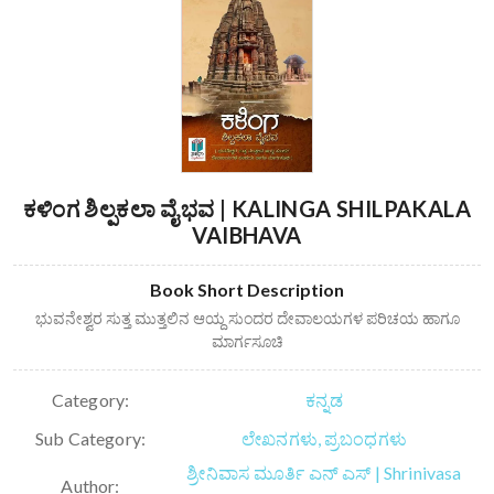
ಕಳಿಂಗ ಶಿಲ್ಪಕಲಾ ವೈಭವ | KALINGA SHILPAKALA
VAIBHAVA
Book Short Description
ಭುವನೇಶ್ವರ ಸುತ್ತ ಮುತ್ತಲಿನ ಆಯ್ದ ಸುಂದರ ದೇವಾಲಯಗಳ ಪರಿಚಯ ಹಾಗೂ
ಮಾರ್ಗಸೂಚಿ
Category:
ಕನ್ನಡ
Sub Category:
ಲೇಖನಗಳು, ಪ್ರಬಂಧಗಳು
ಶ್ರೀನಿವಾಸ ಮೂರ್ತಿ ಎನ್ ಎಸ್ | Shrinivasa
Author: