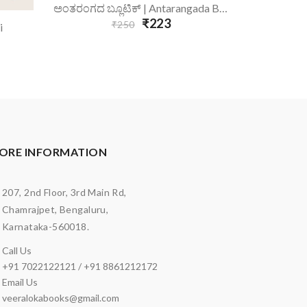
Add To Cart
A
ಅಂತರಂಗದ ಬ್ಲೂಟಿಕ್ | Antarangada Blutik
₹223
₹250
i
ORE INFORMATION
207, 2nd Floor, 3rd Main Rd,
Chamrajpet, Bengaluru,
Karnataka-560018.
Call Us
+91 7022122121 / +91 8861212172
Email Us
veeralokabooks@gmail.com