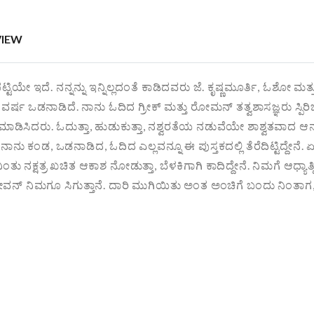
VIEW
ಟಿಯೇ ಇದೆ. ನನ್ನನ್ನು ಇನ್ನಿಲ್ಲದಂತೆ ಕಾಡಿದವರು ಜೆ. ಕೃಷ್ಣಮೂರ್ತಿ, ಓಶೋ 
 ವರ್ಷ ಒಡನಾಡಿದೆ. ನಾನು ಓದಿದ ಗ್ರೀಕ್ ಮತ್ತು ರೋಮನ್ ತತ್ವಶಾಸಜ್ಞರು ಸ್ಪಿರಿ
ಾಡಿಸಿದರು. ಓದುತ್ತಾ, ಹುಡುಕುತ್ತಾ, ನಶ್ವರತೆಯ ನಡುವೆಯೇ ಶಾಶ್ವತವಾದ 
ನು ಕಂಡ, ಒಡನಾಡಿದ, ಓದಿದ ಎಲ್ಲವನ್ನೂ ಈ ಪುಸ್ತಕದಲ್ಲಿ ತೆರೆದಿಟ್ಟಿದ್ದ
 ನಿಂತು ನಕ್ಷತ್ರ ಖಚಿತ ಆಕಾಶ ನೋಡುತ್ತಾ, ಬೆಳಕಿಗಾಗಿ ಕಾದಿದ್ದೇನೆ. ನಿಮಗೆ ಆಧ್
ಗೋವನ್ ನಿಮಗೂ ಸಿಗುತ್ತಾನೆ. ದಾರಿ ಮುಗಿಯಿತು ಅಂತ ಅಂಚಿಗೆ ಬಂದು ನಿಂತಾಗ,