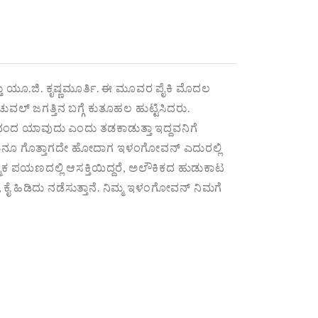
ಮತ್ತು ಯೂ.ಜಿ. ಕೃಷ್ಣಮೂರ್ತಿ. ಈ ಮೂವರ ಪೈಕಿ ಮೊದಲ
ಚುವಲ್ ಜಗತ್ತಿನ ಬಗ್ಗೆ ಕುತೂಹಲ ಹುಟ್ಟಿಸಿದರು.
ಆನಂದ ಯಾವುದು ಎಂದು ತಡಕಾಡುತ್ತಾ ಇದ್ದವನಿಗೆ
ೇನೆ. ಏನೂ ಗೊತ್ತಾಗದೇ ಹೋದಾಗ ಇಳಂಗೋವನ್ ಎದುರಲ್ಲಿ
ಯಾತ್ಮಿಕ ಪಯಣದಲ್ಲಿ ಆಸಕ್ತಿಯಿದ್ದರೆ, ಅಲೌಕಿಕದ ಹುಡುಕಾಟ
 ಕೈ ಹಿಡಿದು ನಡೆಸುತ್ತಾನೆ. ನಿಮ್ಮ ಇಳಂಗೋವನ್ ನಿಮಗೆ