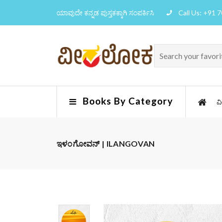
ಯಾವುದೇ ಕನ್ನಡ ಪುಸ್ತಕಕ್ಕಾಗಿ ಸಂಪರ್ಕಿಸಿ
Call Us: +91 
Books By Category
ವ
ಇಳಂಗೋವನ್ | ILANGOVAN