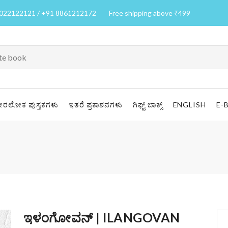
7022122121 / +91 8861212172
Free shipping above ₹499
ೀರಲೋಕ ಪುಸ್ತಕಗಳು
ಇತರೆ ಪ್ರಕಾಶನಗಳು
ಗಿಫ್ಟ್ ಬಾಕ್ಸ್
ENGLISH
E-
ಇಳಂಗೋವನ್ | ILANGOVAN