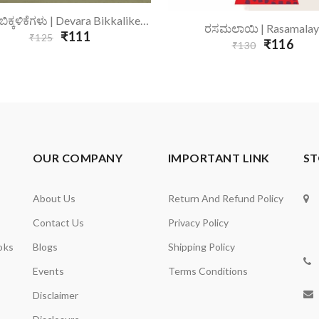
Add To Cart
ದೇವರ ಬಿಕ್ಕಳಿಕೆಗಳು | Devara Bikkalikegalu
Add To Cart
ರಸಮಲಾಯಿ | Rasamalay
₹111
₹125
₹116
₹130
OUR COMPANY
IMPORTANT LINK
ST
About Us
Return And Refund Policy
Contact Us
Privacy Policy
oks
Blogs
Shipping Policy
Events
Terms Conditions
Disclaimer