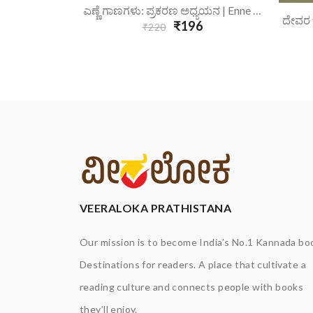
6
Add To Cart
ಎಣ್ಣೆ ಗಾಣಗಳು: ಪ್ರಕರಣ ಅಧ್ಯಯನ | Enne Gaanagalu Prakarana Adhyayana
₹196
₹220
VEERALOKA PRATHISTANA
Our mission is to become India’s No.1 Kannada bo
Destinations for readers. A place that cultivate a
reading culture and connects people with books
they’ll enjoy.