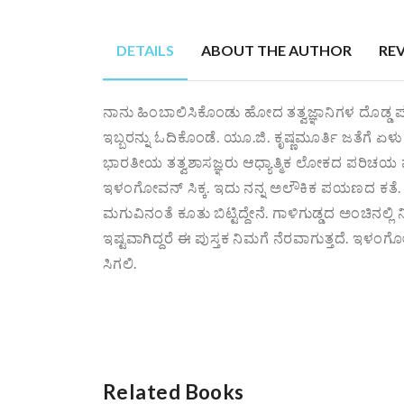
DETAILS
ABOUT THE AUTHOR
RE
ನಾನು ಹಿಂಬಾಲಿಸಿಕೊಂಡು ಹೋದ ತತ್ವಜ್ಞಾನಿಗಳ ದೊಡ್ಡ ಪಟ್
ಇಬ್ಬರನ್ನು ಓದಿಕೊಂಡೆ. ಯೂ.ಜಿ. ಕೃಷ್ಣಮೂರ್ತಿ ಜತೆಗೆ ಏಳು
ಭಾರತೀಯ ತತ್ವಶಾಸಜ್ಞರು ಆಧ್ಯಾತ್ಮಿಕ ಲೋಕದ ಪರಿಚಯ ಮ
ಇಳಂಗೋವನ್ ಸಿಕ್ಕ. ಇದು ನನ್ನ ಅಲೌಕಿಕ ಪಯಣದ ಕತೆ. ನಾ
ಮಗುವಿನಂತೆ ಕೂತು ಬಿಟ್ಟಿದ್ದೇನೆ. ಗಾಳಿಗುಡ್ಡದ ಅಂಚಿನಲ್ಲಿ
ಇಷ್ಟವಾಗಿದ್ದರೆ ಈ ಪುಸ್ತಕ ನಿಮಗೆ ನೆರವಾಗುತ್ತದೆ. ಇಳಂ
ಸಿಗಲಿ.
Related Books