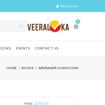
My Account
0
BOOKS
EVENTS
CONTACT US
HOME
BOOKS
ಇಳಂಗೋವನ್ | ILANGOVAN
20% Off
₹360