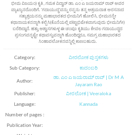
ಭೀಮ ವಿಜಯಂ) ಕೃತಿ , ಗಮಕ ವಿದ್ವಾನ್ ಡಾ. ಎಂ ಎ ಜಯರಾಮ್ ರಾವ್ ಅವರ
ವ್ಯಾಖ್ಯಾನದೊಂದಿಗೆ. 'ಗದಾಯುದ್ಧ'ವನ್ನು ರನ್ನನು ತನ್ನ ಆಶ್ರಯದಾತ ಅರಸನಾದ
ಸತ್ಯಾಶ್ರಯನನ್ನು ಮಹಾಭಾರತದ ಭೀಮನಿಗೆ ಹೋಲಿಸಿ, ಭೀಮನನ್ನೇ
ಕಥಾನಾಯಕನನ್ನಾಗಿ ಕಲ್ಪಿಸಿ(ಕೊನೆಯಲ್ಲಿ ಪಟ್ಟಾಭಿಷೇಕವಾಗುವುದು ಭೀಮನಿಗೇ)
ಬರೆದಿದ್ದಾನೆ. ಹತ್ತು ಆಶ್ವಾಸಗಳುಳ್ಳ ಈ ಚಂಪೂ ಕೃತಿಯು ಕೇವಲ ಗದಾಯುದ್ಧದ
ಪ್ರಸಂಗವನ್ನಷ್ಟೇ ಕಥಾವಸ್ತುವನ್ನಾಗಿ ಹೊಂದಿದ್ದರೂ, ಸಮಗ್ರ ಮಹಾಭಾರತದ
ಸಿಂಹಾವಲೋಕನವನ್ನಿಲ್ಲಿ ಕಾಣಬಹುದು.
Category:
ವೀರಲೋಕ ಪುಸ್ತಕಗಳು
Sub Category:
ಕಾದಂಬರಿ
ಡಾ. ಎಂ ಎ ಜಯರಾಮ್ ರಾವ್ | Dr M A
Author:
Jayaram Rao
Publisher:
ವೀರಲೋಕ | Veeraloka
Language:
Kannada
Number of pages :
Publication Year: