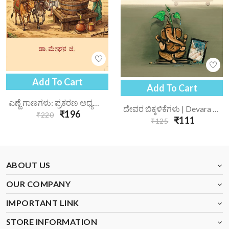
Add To Cart
Add To Cart
ಎಣ್ಣೆ ಗಾಣಗಳು: ಪ್ರಕರಣ ಅಧ್ಯಯನ | Enne Gaanagalu Prakarana Adhyayana
ದೇವರ ಬಿಕ್ಕಳಿಕೆಗಳು | Devara Bikkalikegalu
₹196
₹220
₹111
₹125
ABOUT US
OUR COMPANY
IMPORTANT LINK
STORE INFORMATION