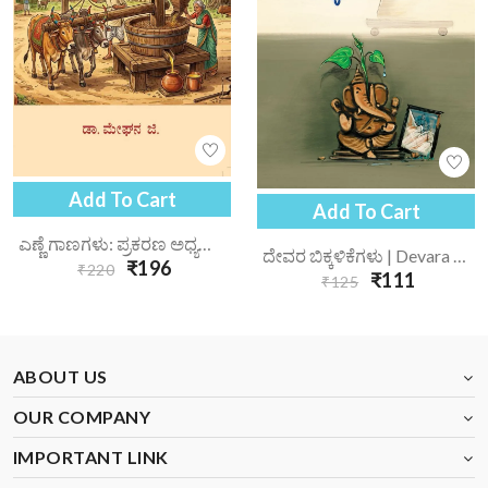
Add To Cart
Add To Cart
ಎಣ್ಣೆ ಗಾಣಗಳು: ಪ್ರಕರಣ ಅಧ್ಯಯನ | Enne Gaanagalu Prakarana Adhyayana
ದೇವರ ಬಿಕ್ಕಳಿಕೆಗಳು | Devara Bikkalikegalu
₹196
₹220
₹111
₹125
ABOUT US
OUR COMPANY
IMPORTANT LINK