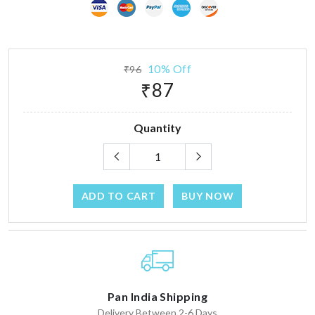
10% Off
₹96
₹87
Quantity
ADD TO CART
BUY NOW
Pan India Shipping
Delivery Between 2-6 Days