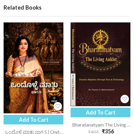
Related Books
Add To Cart
Add To Cart
Bharatanatyam The Living Anklet | Bharatanatyam - English
₹356
ಒಂದೊಳ್ಳೆ ಮಾತು ಭಾಗ 5 | Ondolle Maatu-5
₹400