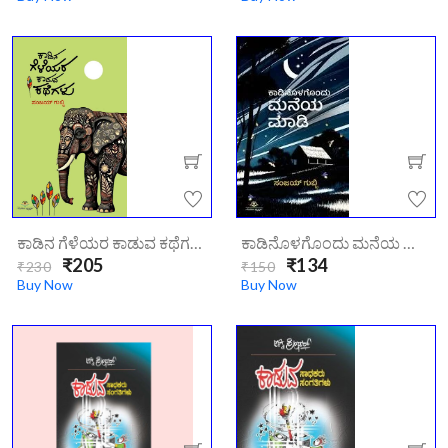
ಕಾಡಿನ ಗೆಳೆಯರ ಕಾಡುವ ಕಥೆಗಳು | Kaadina Geleyara Kaaduva Kathegalu
ಕಾಡಿನೊಳಗೊಂದು ಮನೆಯ ಮಾಡಿ | Kaadinolagondu Maneya Maadi
₹205
₹134
₹230
₹150
Buy Now
Buy Now