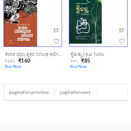
ಕೇರಳ ಮಾಂತ್ರಿಕರ ನಿಗೂಢ ಕಥೆಗಳು | Kerala Mantrikara Niguda Kathegalu
ಕೈತುತ್ತು | Kai Tuttu
₹160
₹85
₹180
₹95
Buy Now
Buy Now
pagination.previous
pagination.next