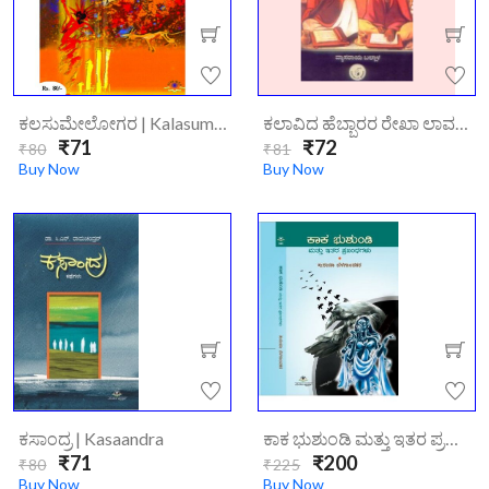
ಕಾಲದ ಕನ್ನಡಿ |
Kalada
Kannadi
ಕಲಸುಮೇಲೋಗರ | Kalasumelogara
ಕಲಾವಿದ ಹೆಬ್ಬಾರರ ರೇಖಾ ಲಾವಣ್ಯ//kalavida-Hebbarara-Rekha-Lavanya/
₹267
₹300
₹71
₹72
₹80
₹81
Buy Now
Buy Now
ಕಸಾಂದ್ರ | Kasaandra
ಕಾಕ ಭುಶುಂಡಿ ಮತ್ತು ಇತರ ಪ್ರಬಂಧಗಳು | Kak Bushundi Mathu Ethra Prabandhagalu
₹71
₹200
₹80
₹225
Buy Now
Buy Now