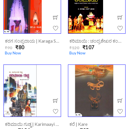
ಕರಗ ಸಂಪ್ರದಾಯ | Karaga Sampradhaya
ಕರಿಮಾಯಿ : ಚಂದ್ರಶೇಖರ ಕಂಬಾರರ ಕರಿಮಾಯಿ ಕಾದಂಬರಿಾಧಾರಿತ ನಾಟಕ | Karimaayi-Drama
₹80
₹107
₹90
₹120
Buy Now
Buy Now
ಕರಿಮಾಯಿ ಗುಡ್ಡ | Karimaayi Gudda
ಕರೆ | Kare