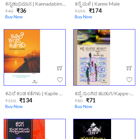
ಕನ್ನಡಾಭಿಮಾನ | Kannadabimani
ಕನ್ನೆ ಮಳೆ | Kanne Male
₹36
₹174
₹40
₹195
Buy Now
Buy Now
ಕಪಿಲೆ ಕಂಡ ಕತೆಗಳು | Kapile Kanda Kathegalu
ಕಪ್ಪೆ ನುಂಗಿದ ಹುಡುಗ/kappe-Nungidha-Huduga
₹134
₹71
₹150
₹80
Buy Now
Buy Now