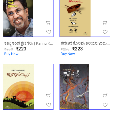
ಕಣ್ಣು ಕಂಡ ಕ್ಷಣಗಳು | Kannu Kanda Kshanagalu
ಕದಡಿದ ಕೊಳವು ತಿಳಿಯಾಗಿರಲು | Kadadiya Kolavu Tiliyagiralu
₹223
₹223
₹250
₹250
Buy Now
Buy Now