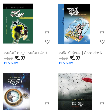
ಕಾಯಿಲೆಯಲ್ಲದ ಕಾಯಿಲೆ ಸಕ್ಕರೆ ಕಾಯಿಲೆ | Kayileyaladhe Kayile Sakara Kailae
ಕಾರ್ಡಿದ್ರೆ ಕೈಲಾಸ | Cardidre Kailasa
₹107
₹107
₹120
₹120
Buy Now
Buy Now