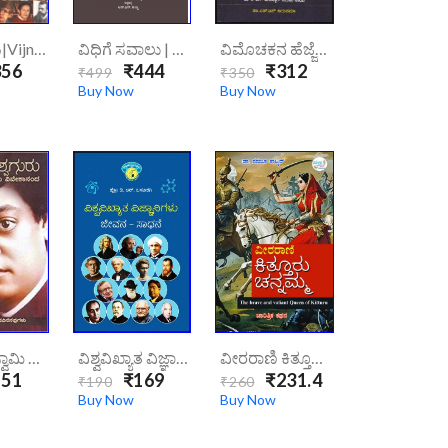
ವಿಜ್ಞಾನಿಗಳು|vijnanigalu/
ವಿಧಿಗೆ ಸವಾಲು | Chhatrapati Shivaji -Vidhige Savaalu - Ondu Jeevana Charithe
ವಿಮೊಚಕನ ಹೆಜ್ಜೆಗಳು|vimochanakana-Hejjegalu/
56
₹444
₹312
₹499
₹350
Buy Now
Buy Now
ವಿಶ್ವಗುರು ಸ್ವಾಮಿ ವಿವೇಕಾನಂದ|vishwaguru-Swami-Vivekananda/
ವಿಶ್ವವಿಖ್ಯಾತ ವಿಜ್ಞಾನಿಗಳು|vishwavikhyata-Vijnaanigalu/
ವೀರರಾಣಿ ಕಿತ್ತೂರು ಚನ್ನಮ್ಮ | Veerarani Kitturu Channamma (The Brave And Valiant Queen Of Kitturu)
51
₹169
₹231.4
₹190
₹260
Buy Now
Buy Now