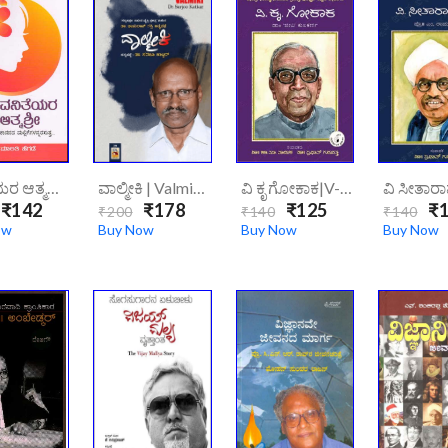
ವನಿತೆಯರ ಆತ್ಮಶ್ರೀ | Vaniteyara-Athmashree
ವಾಲ್ಮೀಕಿ | Valmiki/
ವಿ ಕೃ ಗೋಕಾಕ|v-K-Gokak/
₹142
₹178
₹125
₹1
₹200
₹140
₹140
ow
Buy Now
Buy Now
Buy Now