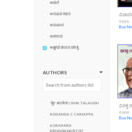
ಅಡುಗೆ
ಅನುಭವ ಕಥನ
₹225
ಅನುವಾದ
Buy N
ಅಪರಾಧ
ಆತ್ಮಕಥೆ ಜೀವನ ಚರಿತ್ರೆ
ಆರೋಗ್ಯ, ವೈದ್ಯಕೀಯ,
ಮನೋವೈದ್ಯಕೀಯ
AUTHORS
ಇತಿಹಾಸ
ಕಥಾ ಸಂಕಲನ
ಕಥೆಪುಸ್ತಕಗಳು
'ಶ್ರೀ' ತಲಗೇರಿ | SHRI TALAGERI
ಕಂಪ್ಯೂಟರ್
₹300
ADDANDA C CARIAPPA
Buy N
ಕವನಗಳು
AGRAHARA
KRISHNAMURTHY
ಕಾದಂಬರಿ