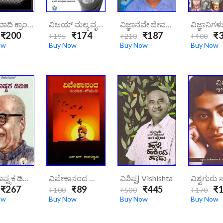
ವಿಚಾರವಾದಿ ಕ್ರಾಂತಿಕಾರ ಡಾ ಅಂಬೇಡ್ಕರ್|vicharavadi-Krantikara-Dr-Ambedkar/
ವಿಜಯ್ ಮಲ್ಯ ವೃತ್ತಾಂತ|vijay-Mallya-Vrutthanta/
ವಿಜ್ಞಾನವೇ ಜೀವನದ ಮಾರ್ಗ|Vijñānavē Jīvanada Mārga
₹200
₹174
₹187
₹3
₹195
₹210
₹400
ow
Buy Now
Buy Now
Buy Now
ವಿರಕ್ತ ರಾಷ್ಟ್ರಕ ಡಿವಿಜಿ|virakta-Rashtraka-Dvg/
ವಿವೇಕಾನಂದ ಸಂದೇಶ – ಕೌಮುದಿ| Vivekananda-Sandesha-Koumudi/
ವಿಶಿಷ್ಟ| Vishishta
₹267
₹89
₹445
₹1
₹100
₹500
₹170
ow
Buy Now
Buy Now
Buy Now