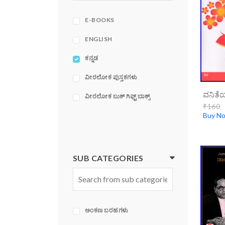
ACE
ADAMS MEDIA
E-BOOKS
CORPORATION
ENGLISH
ಕನ್ನಡ
ವೀರಲೋಕ ಪುಸ್ತಕಗಳು
ವೀರಲೋಕ ಬುಕ್ ಗಿಫ್ಟ್ ಬಾಕ್ಸ್
₹160
Buy N
SUB CATEGORIES
ಅಂಕಣ ಬರಹಗಳು