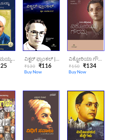
ವಿ ಸೀತಾರಾಮಯ್ಯ|/v-Seetharamaiah/
ವಿಕ್ಟರ್ ಫ್ರಾಂಕಲ್ | Viktor Frankl
ವಿಕ್ಟೋರಿಯಾ ಗೌರಮ್ಮ/victoria Gowrammaaa
25
₹116
₹134
₹130
₹150
Buy Now
Buy Now