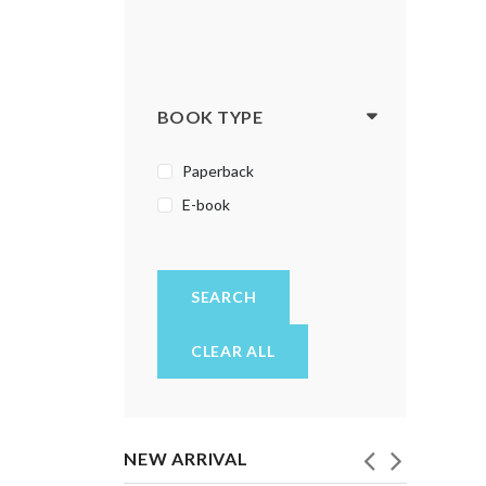
ಭಗವದ್ಗೀತೆ
ಮಕ್ಕಳ ಪುಸ್ತಕಗಳು
ಯೋಗ
BOOK TYPE
ರಾಮಾಯಣ
Paperback
ರೋಚಕ ಕತೆಗಳು
E-book
ಲೇಖನಗಳು, ಪ್ರಬಂಧಗಳು
ವಿಜ್ಞಾನ
ವಿಮರ್ಶೆ
SEARCH
ವಿಶ್ವಕೋಶ
CLEAR ALL
ವ್ಯಕ್ತಿತ್ವ ವಿಕಸನ
ವ್ಯಾಕರಣ - ಭಾಷೆ
NEW ARRIVAL
ಸಂಶೋಧನಾ ಕೃತಿ