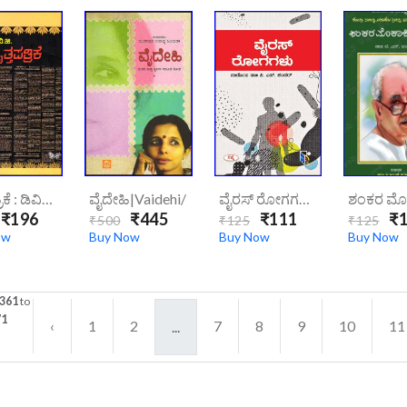
ವೃತ್ತಪತ್ರಿಕೆ : ಡಿವಿಜಿ | Vrittapatrike-Dvg/
ವೈದೇಹಿ|vaidehi/
ವೈರಸ್ ರೋಗಗಳು| Vairas Rogagaḷu
₹196
₹445
₹111
₹1
₹500
₹125
₹125
ow
Buy Now
Buy Now
Buy Now
361
to
71
‹
1
2
7
8
9
10
11
...