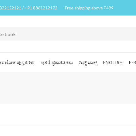
7022122121 / +91 8861212172
Free shipping above ₹499
ೀರಲೋಕ ಪುಸ್ತಕಗಳು
ಇತರೆ ಪ್ರಕಾಶನಗಳು
ಗಿಫ್ಟ್ ಬಾಕ್ಸ್
ENGLISH
E-