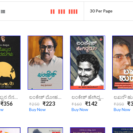
ರೈತನೊಬ್ಬನ ನೆನಪುಗಳು|/raitanobbana-Nenapugalu/
ಲಂಕೇಶ್ ಮೋಹಕ ರೂಪಕಗಳ ನಡುವೆ | Lankesh-Mohak-Roopakagalu-Naduve/
ಲಂಕೇಶ್ ಹೇಗಿದ್ದರು ? | Lankesh-Hegiddaru/
₹356
₹223
₹142
₹3
₹250
₹160
₹350
ow
Buy Now
Buy Now
Buy Now