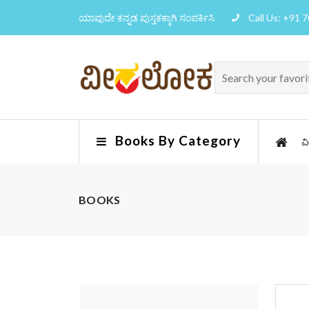
ಯಾವುದೇ ಕನ್ನಡ ಪುಸ್ತಕಕ್ಕಾಗಿ ಸಂಪರ್ಕಿಸಿ
Call Us: +91 
Books By Category
ವ
BOOKS