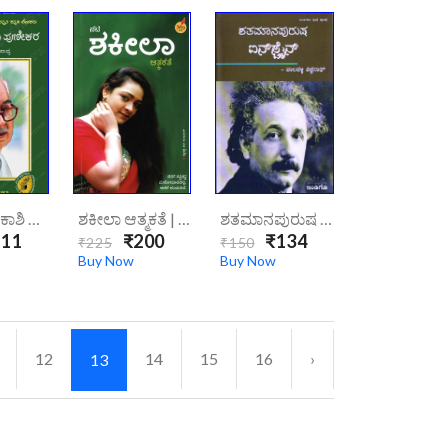
ಶಂಕರ ಮೊಕಾಶಿ ಪುಣೇಕರ|Shankara Mokashi Punekar
ಶಕೀಲಾ ಆತ್ಮಕತೆ | Shakeela-Atmakathe
ಶತಮಾನಪುರುಷ ಐನ್‌ಸ್ಟೈನ್|shatamana-Purusha-Einste/
11
₹200
₹134
₹225
₹150
Buy Now
Buy Now
12
14
15
16
›
13