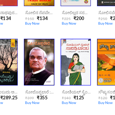
ಸೋಮನಾಥಪುರ | Somanadhapura
ಸೋಲಿನ ನೆಪವೇಕೆ ಗೆಲುವಿನ ಜಪವಿರಲಿ | Solina Nepaveke Gelavina Japavirali
ಸೋಲಿಲ್ಲದ ಸರದಾರರು | Solilladha Saradararu
₹134
₹134
₹200
₹2
₹150
₹225
₹250
ow
Buy Now
Buy Now
Buy Now
ಸೋಲೆಂಬುದು ಅಲ್ಪವಿರಾಮ (ಬದುಕು ಬದಲಿಸಬಹುದು - ಭಾಗ - 3)|Solembudu Alpaviraama (Baduku Badalisabahudu – 3)
ಸೋಲೊಪ್ಪಲಾರೆ : ಅಚಲ ಬದುಕೊಂದರ ಕಥೆ | Soloppalare-Atal-Bihari-Vajpayee
ಸೋಶಿಯಲ್ ಸೈಂಟಿಸ್ಟ್ ಸಾವಿತ್ರಿ ಬಾಯಿ | Social-Scientist-Savithri-Bai
₹289.25
₹355
₹125
₹1
₹399
₹140
₹120
ow
Buy Now
Buy Now
Buy Now