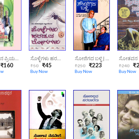
ಸೊಬಗಿನ ಪ್ರಿಯದರ್ಶಿನಿ
ಸೊಳ್ಳೆಗಳು ಹರಡುವ ರೋಗಗಳು|Sollegalu Haraduva Rogagalu
ಸೋಜಿಗದ ಬಳ್ಳಿ | Sojigada-Balli
₹160
₹45
₹223
₹2
₹50
₹250
₹240
ow
Buy Now
Buy Now
Buy Now