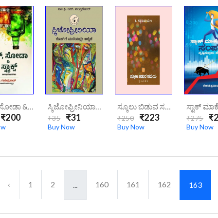
ಸ್ಕಾಚ್, ಸೋಡಾ & ಸ್ನ್ಯಾಕ್ಸ್| Scotch Soda & Snacksanubhava Kathanagalu
ಸ್ಕಿಜೋಫ್ರೀನಿಯಾ|Schizophrenia
ಸ್ಕೂಲು ಬಿಡುವ ಸಮಯ | Schoolu Biduva Samaya
₹200
₹31
₹223
₹2
₹35
₹250
₹275
ow
Buy Now
Buy Now
Buy Now
‹
1
2
160
161
162
...
163