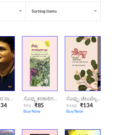
ಸೊನ್ನೆಯಿಂದ ಸಾವಿರದ ತನಕ/Sonneyinda Saavirada Tanaka
ಸೊಪ್ಪು ತರಕಾರಿಗಳು | Soppu Tharkarigalu
ಸೊಪ್ಪು: ಚೆಲುವೆಲ್ಲ ತಾನೆಂದಿತೂ | Soppu CHeluvella Taanenditu
34
₹85
₹134
₹95
₹150
Buy Now
Buy Now