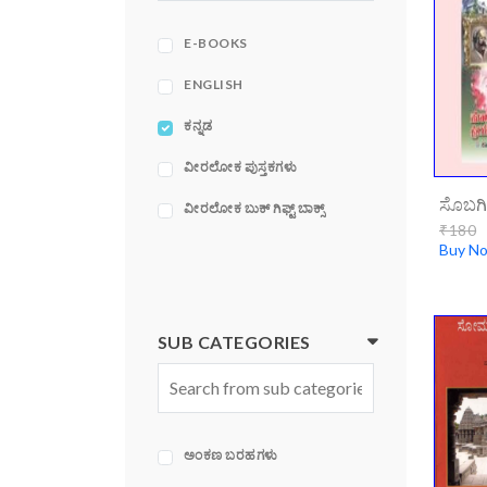
ACE
ADAMS MEDIA
E-BOOKS
CORPORATION
ENGLISH
ಕನ್ನಡ
ವೀರಲೋಕ ಪುಸ್ತಕಗಳು
ವೀರಲೋಕ ಬುಕ್ ಗಿಫ್ಟ್ ಬಾಕ್ಸ್
₹180
Buy N
SUB CATEGORIES
ಅಂಕಣ ಬರಹಗಳು