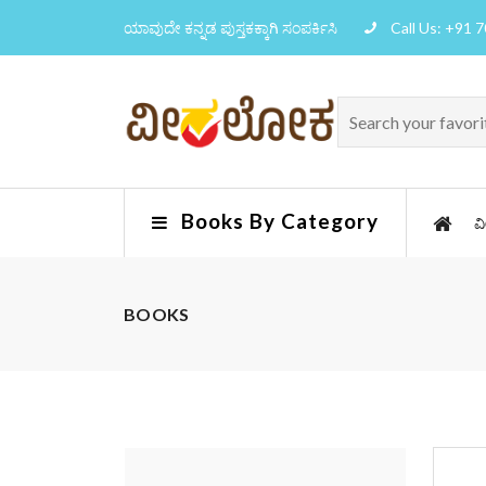
ಯಾವುದೇ ಕನ್ನಡ ಪುಸ್ತಕಕ್ಕಾಗಿ ಸಂಪರ್ಕಿಸಿ
Call Us: +91 
Books By Category
ವ
BOOKS