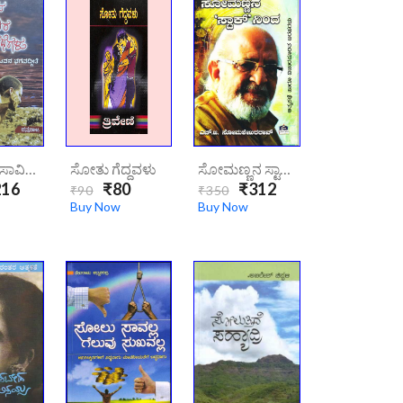
ಸೋತವನ ಸಾವಿರ ಕಥೆಗಳು | Sotavana Saavira Kathegalu
ಸೋತು ಗೆದ್ದವಳು
ಸೋಮಣ್ಣನ ಸ್ಟಾಕ್ ನಿಂದ | Somannana-Stockninda
16
₹80
₹312
₹90
₹350
Buy Now
Buy Now