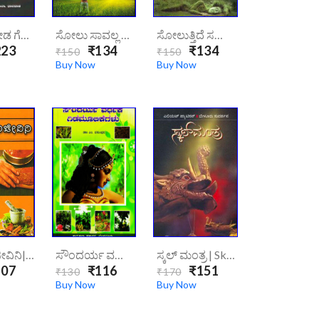
ಸೋಲಿಸಬೇಡ ಗೆಲಿಸಯ್ಯ| Solisabeda-Gelisayya/
ಸೋಲು ಸಾವಲ್ಲ ಗೆಲುವು ಸುಖವಲ್ಲ | Soluu Savella Gelavu Sukavela
ಸೋಲುತ್ತಿದೆ ಸಹ್ಯಾದ್ರಿ | Soluttide Sahyadri
23
₹134
₹134
₹150
₹150
Buy Now
Buy Now
ಸೌಖ್ಯ ಸಂಜೀವಿನಿ|soukhya-Sanjeevini/
ಸೌಂದರ್ಯ ವರ್ಧಕ ಗಿಡಮೂಲಿಕೆಗಳು|Soundharya Vardhaka Gidamulikegalu
ಸ್ಕಲ್ ಮಂತ್ರ | Skull Manthra
07
₹116
₹151
₹130
₹170
Buy Now
Buy Now