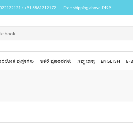
7022122121 / +91 8861212172
Free shipping above ₹499
ೀರಲೋಕ ಪುಸ್ತಕಗಳು
ಇತರೆ ಪ್ರಕಾಶನಗಳು
ಗಿಫ್ಟ್ ಬಾಕ್ಸ್
ENGLISH
E-