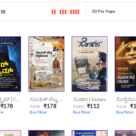
ಸೈಬರ್‌ಕ್ರೈಮ್ | Cybercrimeee
ಸೊಂಟಕ್ ಬೆಲ್ಟು ಕಟ್ಟಿಕೊಂಡು | SONTAK BELTU KATTIKONDU
ಸೊಡರು | Sodaru
₹178
₹178
₹112
₹1
₹200
₹140
₹150
ow
Buy Now
Buy Now
Buy Now