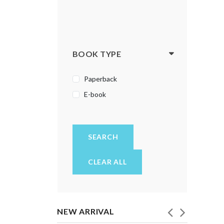
ಭಗವದ್ಗೀತೆ
ಮಕ್ಕಳ ಪುಸ್ತಕಗಳು
ಯೋಗ
BOOK TYPE
ರಾಮಾಯಣ
Paperback
ರೋಚಕ ಕತೆಗಳು
E-book
ಲೇಖನಗಳು, ಪ್ರಬಂಧಗಳು
ವಿಜ್ಞಾನ
ವಿಮರ್ಶೆ
SEARCH
ವಿಶ್ವಕೋಶ
CLEAR ALL
ವ್ಯಕ್ತಿತ್ವ ವಿಕಸನ
ವ್ಯಾಕರಣ - ಭಾಷೆ
NEW ARRIVAL
ಸಂಶೋಧನಾ ಕೃತಿ