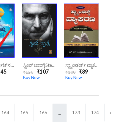
ಸ್ಟಾಕ್ ಮಾರ್ಕೆಟ್‌ನಲ್ಲಿ ಸಂಪತ್ತು ಸೃಷ್ಟಿಸುವುದು ಹೇಗೆ? | Stock Marketnalli Sampattu Srushtisuvudu Hege ?
ಸ್ಟೀವ್ ಜಾಬ್ಸ್|steve-Jobssss
ಸ್ಟ್ಯಾಂಡರ್ಡ್ ವ್ಯಾಕರಣ | Styandard Vyakarana
45
₹107
₹89
₹120
₹100
Buy Now
Buy Now
164
165
166
173
174
›
...