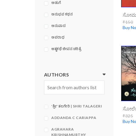
ಅಡುಗೆ
ಅನುಭವ ಕಥನ
₹150
ಅನುವಾದ
Buy N
ಅಪರಾಧ
ಆತ್ಮಕಥೆ ಜೀವನ ಚರಿತ್ರೆ
ಆರೋಗ್ಯ, ವೈದ್ಯಕೀಯ,
ಮನೋವೈದ್ಯಕೀಯ
AUTHORS
ಇತಿಹಾಸ
ಕಥಾ ಸಂಕಲನ
ಕಥೆಪುಸ್ತಕಗಳು
'ಶ್ರೀ' ತಲಗೇರಿ | SHRI TALAGERI
ಕಂಪ್ಯೂಟರ್
₹325
ADDANDA C CARIAPPA
Buy N
ಕವನಗಳು
AGRAHARA
KRISHNAMURTHY
ಕಾದಂಬರಿ