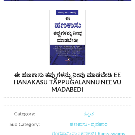
ಈ ಹಣಕಾಸು ತಪ್ಪುಗಳನ್ನು ನೀವು ಮಾಡಬೇಡಿ|EE
HANAKASU TAPPUGALANNU NEEVU
MADABEDI
Category:
ಕನ್ನಡ
Sub Category:
ಹಣಕಾಸು - ವ್ಯವಹಾರ
ರಂಗಸ್ವಾಮಿ ಮೂಕನಹಳ್ಳಿ | Rangaswamy