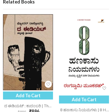
Related Books
Add To Cart
Add To Cart
ದ ಈಡಿಯಟ್ : ಕಾದಂಬರಿ | The Idiot
8 ಹಣಕಾಸು ನಿಯಮಗಳು | 8 Hanakasu Niyamagalu
₹886
₹995